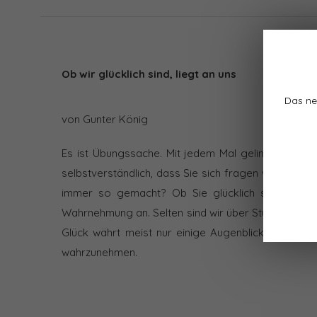
Ob wir glücklich sind, liegt an uns
Das ne
von Gunter König
Es ist Übungssache. Mit jedem Mal gelingt es leich
selbstverständlich, dass Sie sich fragen werden: W
immer so gemacht? Ob Sie glücklich sind, liegt
Wahrnehmung an. Selten sind wir über Stunden oder
Glück währt meist nur einige Augenblicke lang. Die
wahrzunehmen.