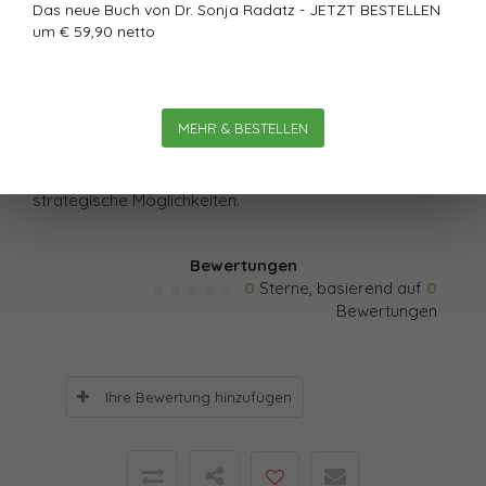
Das neue Buch von Dr. Sonja Radatz - JETZT BESTELLEN
Unternehmen erfolgreich ist, ob Strategien greifen und
um € 59,90 netto
dass sich die richtigen Leute an Bord einfinden? Mit
seinen „7 Gesetzen des Erfolgs“ lädt Frank E.P.
Dievernich Sie zu einer erfrischenden und durchaus
MEHR & BESTELLEN
rational nachvollziehbaren Neubetrachtung von
Organisationen ein – und erzeugt damit gezielt neue
strategische Möglichkeiten.
Bewertungen
0
Sterne, basierend auf
0
Bewertungen
Ihre Bewertung hinzufügen