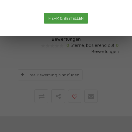
eine stramme Gleichschaltung aller Beteiligten auf
"Unternehmenskultur-Kurs". Ein kritischer systemisch-
MEHR & BESTELLEN
konstruktivistischer Blick auf die "Personalentwicklung."
Bewertungen
0
Sterne, basierend auf
0
Bewertungen
Ihre Bewertung hinzufügen