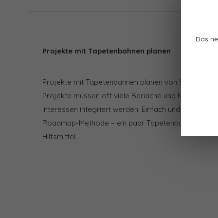
Das ne
Projekte mit Tapetenbahnen planen
Projekte mit Tapetenbahnen planen von Stefan Bal
Projekte müssen oft viele Bereiche und Menschen mit
Interessen integriert werden. Einfach und für alle an
Roadmap-Methode – ein paar Tapetenbahnen und T
Hilfsmittel.