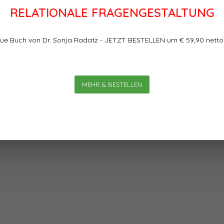
RELATIONALE FRAGENGESTALTUNG
ue Buch von Dr. Sonja Radatz - JETZT BESTELLEN um € 59,90 netto
Bewertungen
d Beim Planen komplexer
MEHR & BESTELLEN
0
0
Sterne, basierend auf
 teils unterschiedlichen
schaulich gelingt dies mit der
ischkärtchen genügen als