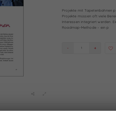
Projekte mit Tapetenbahnen p
Projekte müssen oft viele Bere
Interessen integriert werden. E
Roadmap-Methode – ein p
-
+
100% Relational