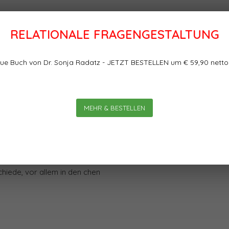
RELATIONALE FRAGENGESTALTUNG
Bewertungen
n als sinnvoller Dialog
ue Buch von Dr. Sonja Radatz - JETZT BESTELLEN um € 59,90 netto
s sinnvoller Dialog von Heike
0
0
Sterne, basierend auf
inen einfach zu sein – auch
MEHR & BESTELLEN
ieser aktuell gelebten,
e Ergebnisse erzielen. Die
orkiewitz, vergleicht die
staltung mit jener im
hiede, vor allem in den chen