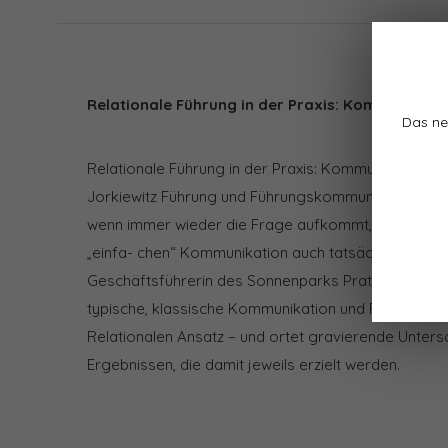
Relationale Führung in der Praxis: Kommunikatio
Das ne
Relationale Führung in der Praxis: Kommunikation al
Jorkiewitz Führung und Führungskommunikation sche
wenn immer wieder die Frage aufkommt, ob wir mit d
„einfa- chen“ Kommunikation auch tatsächlich unser
Geschäftsführerin des Sonnenparks Pratteln, Heike J
typische, klassische Kommunikation und Führungsge
Relationalen Ansatz – und ortet gravierende Untersc
Ergebnissen, die damit jeweils erzielt werden.