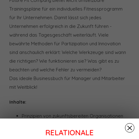
Future Fit Company bietet leicht umsetzbare
Trainingspläne für ein individuelles Fitnessprogramm
für Ihr Unternehmen. Damit lässt sich jedes
Unternehmen erfolgreich in die Zukunft führen -
während das Tagesgeschäft weiterläuft. Viele
bewährte Methoden für Partizipation und Innovation
sind anschaulich erklärt: Welche Werkzeuge sind wann
die richtigen? Wie funktionieren sie? Was gibt es zu
beachten und welche Fehler zu vermeiden?
Das ideale Businessbuch für Manager und Mitarbeiter
mit Weitblick!
Inhalte:
Prinzipien von zukunftsbereiten Organisationen
Selbsteinschätzung zur Ausgangssituation des
Unternehmens
RELATIONALE
Trainingsplan: Innovativer werden