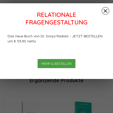
Bewertungen
RELATIONALE
0
Sterne, basierend auf
0
FRAGENGESTALTUNG
Bewertungen
Das neue Buch von Dr. Sonja Radatz - JETZT BESTELLEN
um € 59,90 netto
Ihre Bewertung hinzufügen
MEHR & BESTELLEN
Ergänzende Produkte