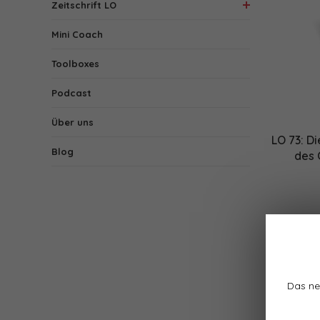
Zeitschrift LO
Mini Coach
Toolboxes
Podcast
Über uns
LO 73: Di
Blog
des 
Das ne
1 Produk