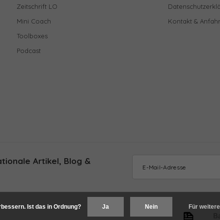
Zeitschrift LO
Datenschutzerkl
Mini Coach
Kontakt & Anfahr
Toolboxes
Podcast
ionale Artikel, Blog &
bessern. Ist das in Ordnung?
Ja
Nein
Für weitere