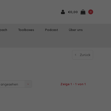
€0,00
0
Coach
Toolboxes
Podcast
Über uns
Zurück
Zeige 1 - 1 von 1
 angesehen