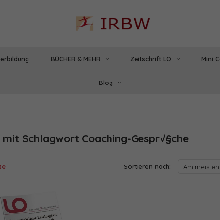
erbildung
BÜCHER & MEHR
Zeitschrift LO
Mini 
Blog
l mit Schlagwort Coaching-Gespr√§che
te
Sortieren nach:
Am meisten