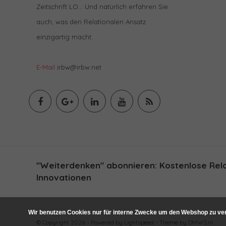
Zeitschrift LO… Und natürlich erfahren Sie
auch, was den Relationalen Ansatz
einzigartig macht.
E-Mail
irbw@irbw.net
"Weiterdenken" abonnieren: Kostenlose Relat
Innovationen
Wir benutzen Cookies nur für interne Zwecke um den Webshop zu ver
© Copyright 2026 - Powered by
Lightspeed
- Theme by
DMWS.nl