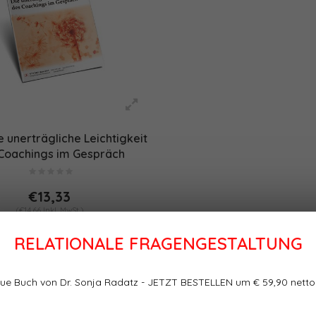
e unerträgliche Leichtigkeit
Coachings im Gespräch
(PDF/Print)
€13,33
(€14,66 Inkl. MwSt.)
RELATIONALE FRAGENGESTALTUNG
ue Buch von Dr. Sonja Radatz - JETZT BESTELLEN um € 59,90 netto
te
Sortieren nach: