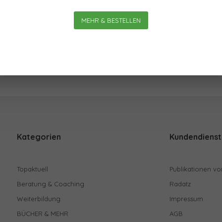
Am meisten
MEHR & BESTELLEN
Kategorien
Kundendienst
Topaktuell
Publikationen vo
Beratung & Coaching
Radatz
Weiterbildung
Impressum
BÜCHER & MEHR
AGB