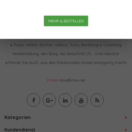
MEHR & BESTELLEN
Im IBRW Shop finden Sie praktisch alles zur Relationalen Theorie
& Praxis: Artikel, Bücher, Videos, Tools, Beratung & Coaching,
Weiterbildung, den Blog, die Zeitschrift LO… Und natürlich
erfahren Sie auch, was den Relationalen Ansatz einzigartig macht.
E-Mail
irbw@irbw.net
Kategorien
Kundendienst