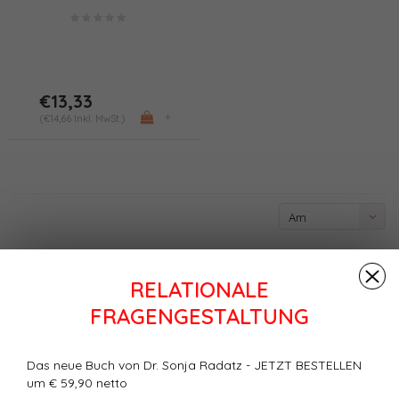
anderen (PDF)
€13,33
+
(€14,66 Inkl. MwSt.)
Am
meisten
angesehen
RELATIONALE
FRAGENGESTALTUNG
Das neue Buch von Dr. Sonja Radatz - JETZT BESTELLEN
um € 59,90 netto