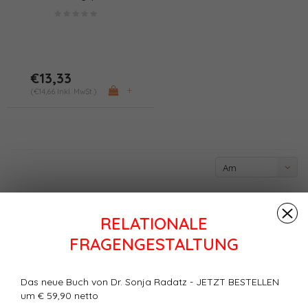
(PDF/Print)
€13,33
+
(€14,66 Inkl. MwSt.)
Am
meisten
angesehen
RELATIONALE
FRAGENGESTALTUNG
Das neue Buch von Dr. Sonja Radatz - JETZT BESTELLEN
um € 59,90 netto