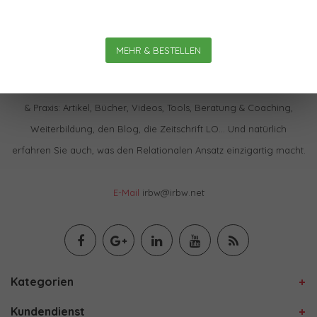
MEHR & BESTELLEN
Im IBRW Shop finden Sie praktisch alles zur Relationalen Theorie
& Praxis: Artikel, Bücher, Videos, Tools, Beratung & Coaching,
Weiterbildung, den Blog, die Zeitschrift LO… Und natürlich
erfahren Sie auch, was den Relationalen Ansatz einzigartig macht.
E-Mail
irbw@irbw.net
Kategorien
Kundendienst