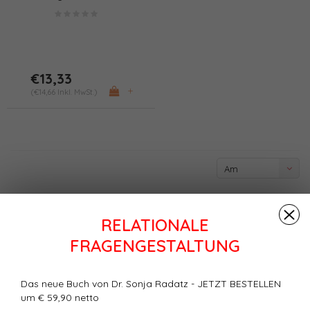
Wirksamkeitsprüfstand
(PDF/Print)
€13,33
+
(€14,66 Inkl. MwSt.)
Am
meisten
angesehen
RELATIONALE
FRAGENGESTALTUNG
Das neue Buch von Dr. Sonja Radatz - JETZT BESTELLEN
um € 59,90 netto