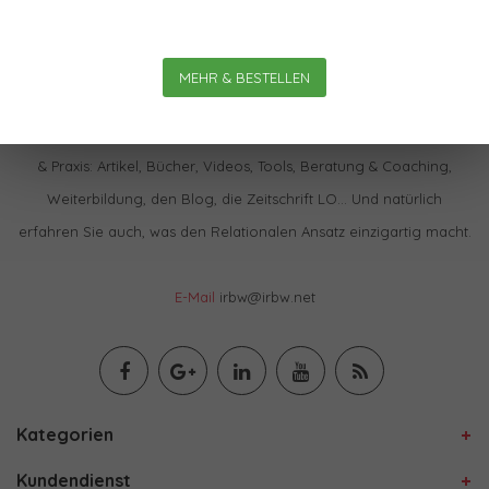
MEHR & BESTELLEN
Im IBRW Shop finden Sie praktisch alles zur Relationalen Theorie
& Praxis: Artikel, Bücher, Videos, Tools, Beratung & Coaching,
Weiterbildung, den Blog, die Zeitschrift LO… Und natürlich
erfahren Sie auch, was den Relationalen Ansatz einzigartig macht.
E-Mail
irbw@irbw.net
Kategorien
Kundendienst