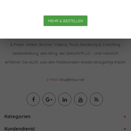
MEHR & BESTELLEN
Im IBRW Shop finden Sie praktisch alles zur Relationalen Theorie
& Praxis: Artikel, Bücher, Videos, Tools, Beratung & Coaching,
Weiterbildung, den Blog, die Zeitschrift LO… Und natürlich
erfahren Sie auch, was den Relationalen Ansatz einzigartig macht.
E-Mail
irbw@irbw.net
Kategorien
Kundendienst