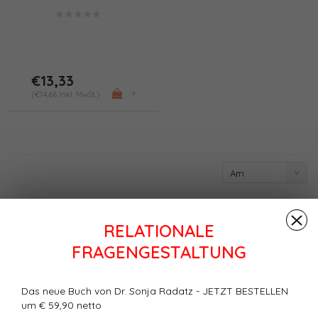
(PDF/Print)
€13,33
+
(€14,66 Inkl. MwSt.)
Am
meisten
angesehen
RELATIONALE
FRAGENGESTALTUNG
Das neue Buch von Dr. Sonja Radatz - JETZT BESTELLEN
um € 59,90 netto