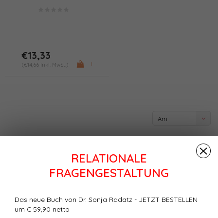
(PDF/Print)
€13,33
+
(€14,66 Inkl. MwSt.)
Am
meisten
angesehen
RELATIONALE
FRAGENGESTALTUNG
Das neue Buch von Dr. Sonja Radatz - JETZT BESTELLEN
um € 59,90 netto