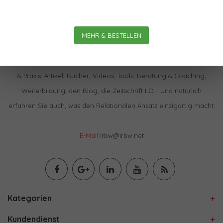
MEHR & BESTELLEN
Im IBRW Shop finden Sie praktisch alles zur Relationalen Theorie
& Praxis: Artikel, Bücher, Videos, Tools, Beratung & Coaching,
Weiterbildung, den Blog, die Zeitschrift LO… Und natürlich
erfahren Sie auch, was den Relationalen Ansatz einzigartig macht.
E-Mail
irbw@irbw.net
Kategorien
Kundendienst