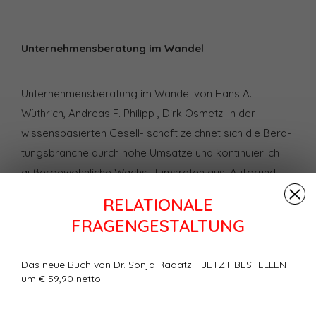
Unternehmensberatung im Wandel
Unternehmensberatung im Wandel von Hans A.
Wüthrich, Andreas F. Philipp , Dirk Osmetz. In der
wissensbasierten Gesell- schaft zeichnet sich die Bera-
tungsbranche durch hohe Umsätze und kontinuierlich
außergewöhnliche Wachs- tumsraten aus. Aufgrund
der hohen Attraktivität absorbiert sie einen großen
RELATIONALE
Anteil des in- tellektuellen Begabungspoten- tials. Blickt
FRAGENGESTALTUNG
man hinter die Ku- lissen, so kann man erkennen, dass
die Beratung durchwegs eine große Image-Ambivalenz
Das neue Buch von Dr. Sonja Radatz - JETZT BESTELLEN
aufweist: Einerseits Attrakti- vität und Dynamik der
um € 59,90 netto
Bran- che und andererseits Vorbe- halte gegenüber
den Beratern. Zeichnet sich ein Paradigmen- wechsel in