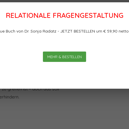
RELATIONALE FRAGENGESTALTUNG
Bewertungen
ue Buch von Dr. Sonja Radatz - JETZT BESTELLEN um € 59,90 netto
tina Berghuber
0
0
Sterne, basierend auf
 DER Erfolgsfaktor für
MEHR & BESTELLEN
nt ist. Dennoch fristet die
tur noch ein eher
ran liegen, dass
zu greifen ist – doch das soll
erhindern.