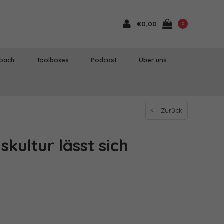
€0,00
0
Coach
Toolboxes
Podcast
Über uns
Zurück
ultur lässt sich