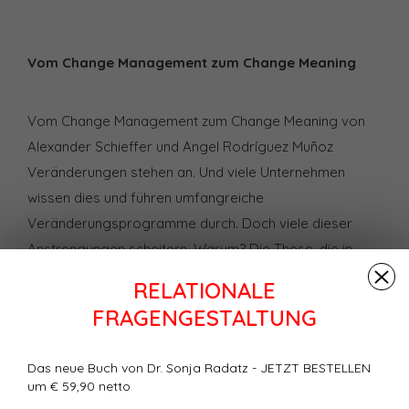
Vom Change Management zum Change Meaning
Vom Change Management zum Change Meaning von
Alexander Schieffer und Angel Rodríguez Muñoz
Veränderungen stehen an. Und viele Unternehmen
wissen dies und führen umfangreiche
Veränderungsprogramme durch. Doch viele dieser
Anstrengungen scheitern. Warum? Die These, die in
diesem Artikel vertreten wird, lautet: Individuen und
RELATIONALE
Organisationen können sich nicht wirksam verändern,
FRAGENGESTALTUNG
solange die zentralen Begriffe zur Beschreibung der
Organisation von morgen mit Bedeutungsinhalten von
Das neue Buch von Dr. Sonja Radatz - JETZT BESTELLEN
gestern gefüllt sind. Das Problem ist eine überholte
um € 59,90 netto
Semantik, die quasi wie eine "Veränderungsfessel" für