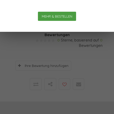
Organisation und Individuen wirkt. Diese semantischen
Fesseln sind ein Hauptgrund, warum das Neue nicht
MEHR & BESTELLEN
gedacht und entsprechend nicht getan werden kann.
Bewertungen
0
Sterne, basierend auf
0
Bewertungen
Ihre Bewertung hinzufügen