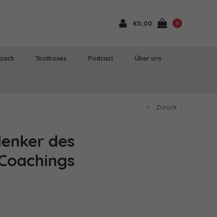
€0,00
0
Coach
Toolboxes
Podcast
Über uns
Zurück
denker des
 Coachings