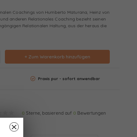
ionalen Coachings von Humberto Maturana, Heinz von
d und anderen Relationales Coaching bezieht seinen
chgängigen Relationalen Haltung, aus der heraus die
+ Zum Warenkorb hinzufügen
Praxis pur - sofort anwendbar
0
Sterne, basierend auf
0
Bewertungen