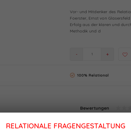
Vor- und Mitdenker des Relat
Foerster, Ernst von Glasersfel
Erfolg aus der klaren und dur
Methodik und d
-
+
100% Relational
Bewertungen
n Humberto Maturana, Heinz
RELATIONALE FRAGENGESTALTUNG
lationales Coaching bezieht