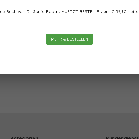
0
0
Sterne, basierend auf
ationalen Haltung, aus der
ue Buch von Dr. Sonja Radatz - JETZT BESTELLEN um € 59,90 netto
ngs stringent entwickelt
Relationalen Ansatzes im
d Mitdenker sollten wir
MEHR & BESTELLEN
h mit dieser Frage in den
 von Foerster, Paul
rg.
Kategorien
Kundendienst