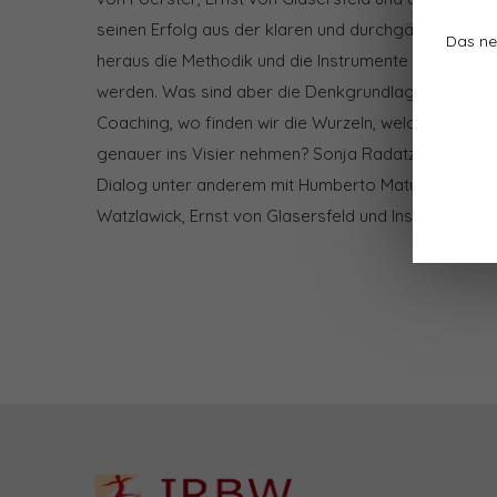
seinen Erfolg aus der klaren und durchgängigen Rel
Das ne
heraus die Methodik und die Instrumente des Coachi
werden. Was sind aber die Denkgrundlagen dieses 
Coaching, wo finden wir die Wurzeln, welche Vor- un
genauer ins Visier nehmen? Sonja Radatz begibt sic
Dialog unter anderem mit Humberto Maturana, Heinz
Watzlawick, Ernst von Glasersfeld und Insoo Kim Be