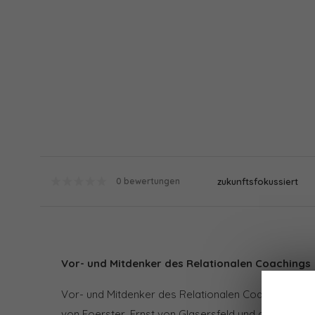
zukunftsfokussiert
0 bewertungen
Vor- und Mitdenker des Relationalen Coachings
Vor- und Mitdenker des Relationalen Coachings vo
von Foerster, Ernst von Glasersfeld und anderen Re