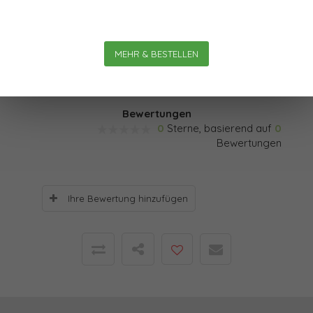
im Alltag? Welche Verantwortung kommt jedem von
uns darin zu? Und: Wie lässt sich das tradierte
Gesellschaftsbild, das wir heute (immer noch er‐) leben,
MEHR & BESTELLEN
gegebenenfalls ablösen?
Bewertungen
0
Sterne, basierend auf
0
Bewertungen
Ihre Bewertung hinzufügen