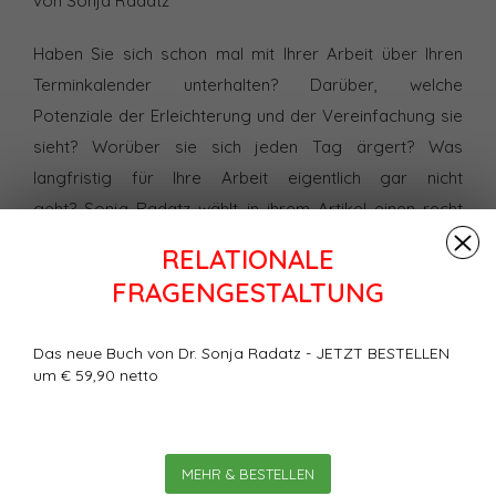
von Sonja Radatz
Haben Sie sich schon mal mit Ihrer Arbeit über Ihren
Terminkalender unterhalten? Darüber, welche
Potenziale der Erleichterung und der Vereinfachung sie
sieht? Worüber sie sich jeden Tag ärgert? Was
langfristig für Ihre Arbeit eigentlich gar nicht
geht? Sonja Radatz wählt in ihrem Artikel einen recht
innovativen Zugang zum Thema „Wie Sie weniger und
RELATIONALE
intelligenter arbeiten“. Sie lässt Ihre Arbeit zu Wort
FRAGENGESTALTUNG
kommen und bringt sie geschickt in einen Dialog mit
Ihnen. Und das lässt möglicherweise spannende
Das neue Buch von Dr. Sonja Radatz - JETZT BESTELLEN
Antworten entstehen, die Ihrer Beziehung neue
um € 59,90 netto
Potenziale verleihen.
Bewertungen
MEHR & BESTELLEN
0
Sterne, basierend auf
0