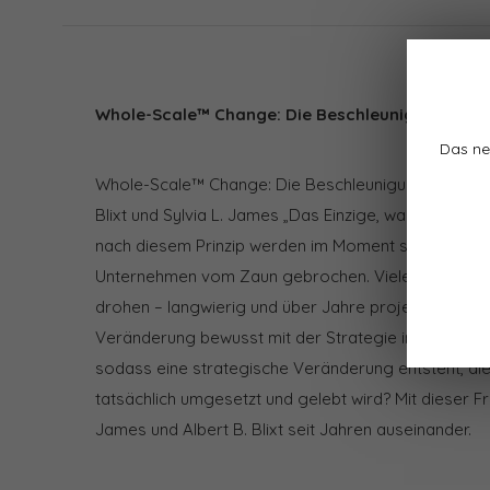
Whole-Scale™ Change: Die Beschleunigung stra
Das ne
Whole-Scale™ Change: Die Beschleunigung strategi
Blixt und Sylvia L. James „Das Einzige, was konstant 
nach diesem Prinzip werden im Moment sehr viele 
Unternehmen vom Zaun gebrochen. Viele von ihnen 
drohen – langwierig und über Jahre projektiert – z
Veränderung bewusst mit der Strategie im Unterne
sodass eine strategische Veränderung entsteht, di
tatsächlich umgesetzt und gelebt wird? Mit dieser Fr
James und Albert B. Blixt seit Jahren auseinander.