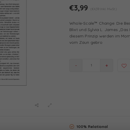
€3,99
(€4,39 Inkl. MwSt.)
Whole-Scale™ Change: Die Bes
Blixt und Sylvia L. James „Das 
diesem Prinzip werden im Mom
vom Zaun gebro
-
+
100% Relational