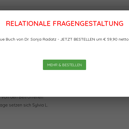
RELATIONALE FRAGENGESTALTUNG
Bewertungen
tegischen Wandels
ue Buch von Dr. Sonja Radatz - JETZT BESTELLEN um € 59,90 netto
schen Wandels von Albert B.
0
0
Sterne, basierend auf
ist, ist die Veränderung“ –
Veränderungsprojekte in
MEHR & BESTELLEN
scheitern; und noch mehr
u versanden. Wie kann
hmen verknüpft werden,
e von den Betroffenen
age setzen sich Sylvia L.