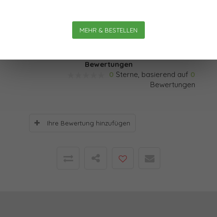
Welche Verhaltensoder Sichtweisen sind hier von ihnen
gefordert? Diesen Fragen möchte Franz Friczewski in
MEHR & BESTELLEN
der vorliegenden neuen Serie nachgehen.
Bewertungen
0
Sterne, basierend auf
0
Bewertungen
Ihre Bewertung hinzufügen