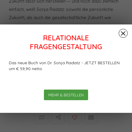
Zukunft lässt sich herstellen — und noch dazu ziemlich
einfach, weiß Sonja Radatz: sowohl die persönliche
Zukunft, als auch die gesellschaftliche Zukunft wie
natürlich auch die Unternehmenszukunft. Wie das
funktioniert und wie wir dazu unser Denken und Handeln
RELATIONALE
neu ausrichten müssen, beschreibt sie in diesem Artikel.
FRAGENGESTALTUNG
Bewertungen
Das neue Buch von Dr. Sonja Radatz - JETZT BESTELLEN
0
Sterne, basierend auf
0
um € 59,90 netto
Bewertungen
MEHR & BESTELLEN
Ihre Bewertung hinzufügen