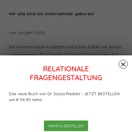
Wir alle sind als Unternehmer geboren!
von Jürgen Fuchs
Wir konnten kaum krabbeln und schon haben wir etwas
unternommen. Rauf ging’s auf das Sofa und dann auf
den Stuhl - hoch hinaus. Wir kannten keine Angst. Wir
RELATIONALE
hatten auch keine Angst! Wir wachten morgens mit
FRAGENGESTALTUNG
Lachen auf und freuten uns auf die nächsten Abenteuer.
Voller Stolz zeigten wir den kleinen Frosch, der gerade
Das neue Buch von Dr. Sonja Radatz - JETZT BESTELLEN
in unserer Hand gehüpft war. Wann haben wir diese
um € 59,90 netto
Lebensfreude verloren?
Bewertungen
MEHR & BESTELLEN
0
Sterne, basierend auf
0