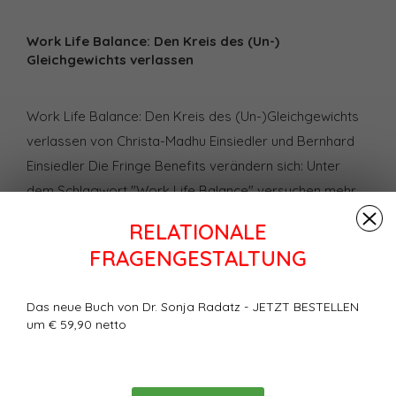
Work Life Balance: Den Kreis des (Un-)
Gleichgewichts verlassen
Work Life Balance: Den Kreis des (Un-)Gleichgewichts
verlassen von Christa-Madhu Einsiedler und Bernhard
Einsiedler Die Fringe Benefits verändern sich: Unter
dem Schlagwort "Work Life Balance" versuchen mehr
und mehr Unternehmen, die aufgrund längerer
RELATIONALE
Arbeitszeit geschrumpfte Freizeit ihrer Mitarbeiter
FRAGENGESTALTUNG
wieder auszugleichen. Dennoch gibt es kaum jemand,
der nicht über zu viel Arbeit klagt. Welche "hidden
Das neue Buch von Dr. Sonja Radatz - JETZT BESTELLEN
agendas" stecken hinter diesen Klagen? Und was sind
um € 59,90 netto
erste Schritte in Richtung der Lebensqualittät, von der
die Betroffenen träumen?