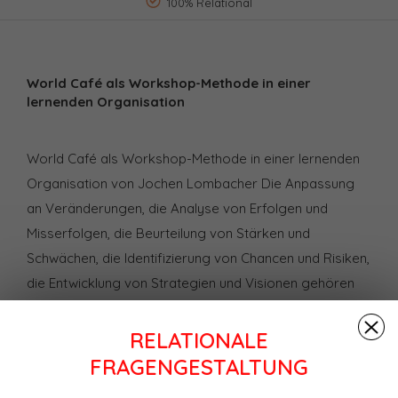
100% Relational
World Café als Workshop-Methode in einer
lernenden Organisation
World Café als Workshop-Methode in einer lernenden
Organisation von Jochen Lombacher Die Anpassung
an Veränderungen, die Analyse von Erfolgen und
Misserfolgen, die Beurteilung von Stärken und
Schwächen, die Identifizierung von Chancen und Risiken,
die Entwicklung von Strategien und Visionen gehören
heute zum unternehmerischen Alltag. Um die Zukunft zu
meistern ist die Erkenntnis, „dass wir alle einem
RELATIONALE
Imperativ des Lernens unterliegen“ (Argyris und Schön,
FRAGENGESTALTUNG
2006) unabdingbar und zugleich eine Chance, der