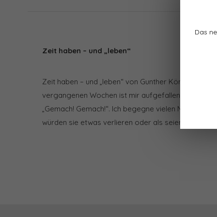
Das ne
Zeit haben – und „leben“
Zeit haben – und „leben“ von Gunther König Wie kostb
vergangenen Wochen ist mir aufgefallen, dass ich n
„Gemach! Gemach!“. Ich begegne vielen Menschen, di
würden sie etwas verlieren oder als seien sie auf de