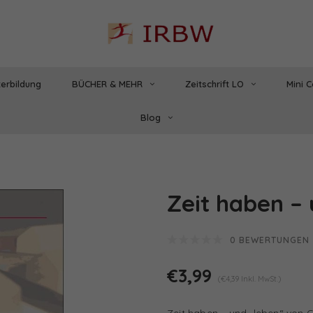
erbildung
BÜCHER & MEHR
Zeitschrift LO
Mini 
Blog
Zeit haben – 
0 BEWERTUNGEN
€3,99
(€4,39 Inkl. MwSt.)
Zeit haben – und „leben“ von G