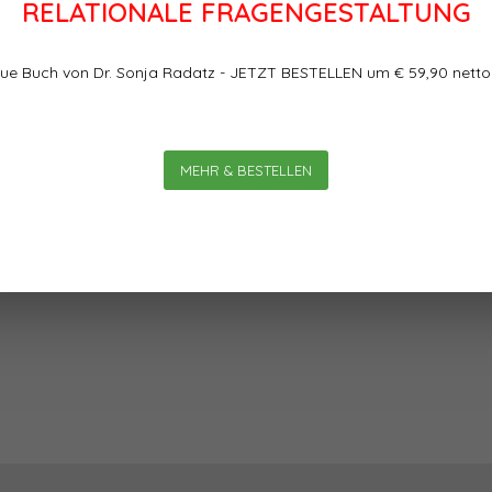
RELATIONALE FRAGENGESTALTUNG
ue Buch von Dr. Sonja Radatz - JETZT BESTELLEN um € 59,90 netto
Bewertungen
MEHR & BESTELLEN
ar ist die Zeit? In den
0
0
Sterne, basierend auf
och häufiger als sonst sage:
e durch ihr Leben hetzen, als
r Flucht.