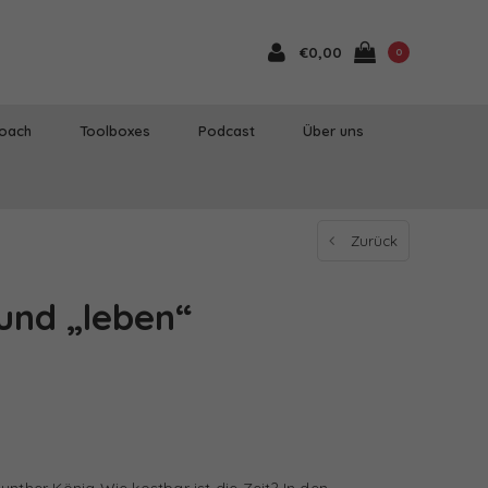
€0,00
0
Coach
Toolboxes
Podcast
Über uns
Zurück
und „leben“
unther König Wie kostbar ist die Zeit? In den