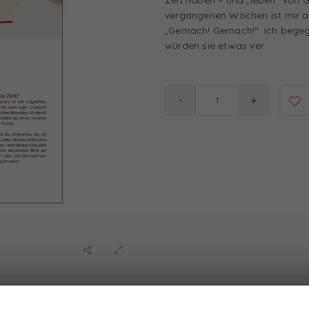
vergangenen Wochen ist mir au
„Gemach! Gemach!“. Ich begegn
würden sie etwas ver
-
+
100% Relational