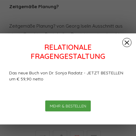
Zeitgemäße Planung?
Zeitgemäße Planung? von Georg Iselin Ausschnitt aus
einem Coaching-Protokoll: „…Das ist ja gut und recht;
aber schauen Sie: mit meiner Planung komme ich
RELATIONALE
einfach nicht klar und fahre sozusagen täglich den
FRAGENGESTALTUNG
grossen Frust ein!
Das neue Buch von Dr. Sonja Radatz - JETZT BESTELLEN
Bewertungen
um € 59,90 netto
0
Sterne, basierend auf
0
Bewertungen
MEHR & BESTELLEN
Ihre Bewertung hinzufügen