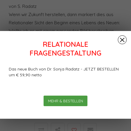
von S. Radatz
Wenn wir Zukunft herstellen, dann markiert dies aus
Relationaler Sicht den Beginn eines Lebens des Neuen:
Wollte ich es mit einem passenden Bild beschreiben,
dann fiele mir das folgende ein: Wir tauchen ein in ein
RELATIONALE
Gewässer, das wir nicht kennen — aber wir wissen, dass
FRAGENGESTALTUNG
wir schwimmen können.
Das neue Buch von Dr. Sonja Radatz - JETZT BESTELLEN
Bewertungen
um € 59,90 netto
0
Sterne, basierend auf
0
Bewertungen
MEHR & BESTELLEN
Ihre Bewertung hinzufügen