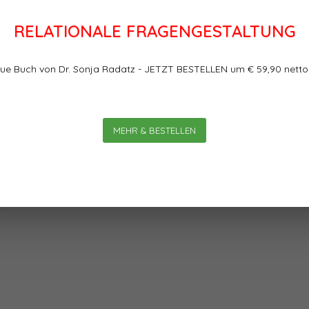
RELATIONALE FRAGENGESTALTUNG
Bewertungen
ue Buch von Dr. Sonja Radatz - JETZT BESTELLEN um € 59,90 netto
MEHR & BESTELLEN
0
0
Sterne, basierend auf
n herstellen? Was bringt uns das?
 eintreten?
ihre Relationale Vorgangsweise, in
punkt die potenziellen Chancen in
t zu nutzen. Aber nicht nur das:
ien bewusst herstellen. So, wie