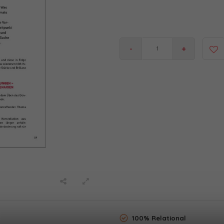
-
+
100% Relational