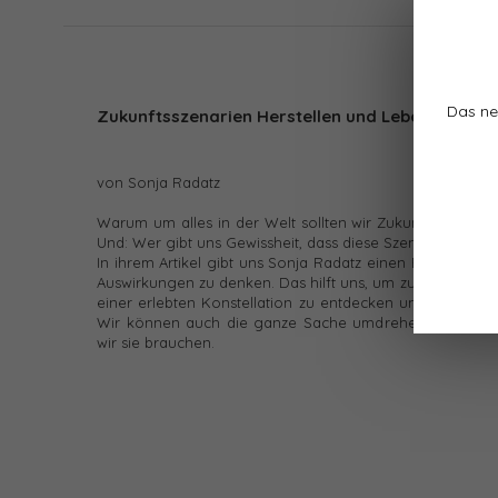
Das ne
Zukunftsszenarien Herstellen und Leben
von Sonja Radatz
Warum um alles in der Welt sollten wir Zukunftsszenarie
Und: Wer gibt uns Gewissheit, dass diese Szenarien jemals
In ihrem Artikel gibt uns Sonja Radatz einen Einblick in 
Auswirkungen zu denken. Das hilft uns, um zu jedem Zeit
einer erlebten Konstellation zu entdecken und konsequen
Wir können auch die ganze Sache umdrehen und Szenar
wir sie brauchen.