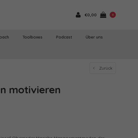
€0,00
0
Coach
Toolboxes
Podcast
Über uns
Zurück
on motivieren
on Josef Oberneder Manche Managementmoden der