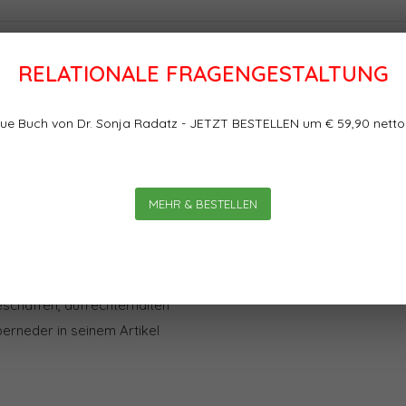
RELATIONALE FRAGENGESTALTUNG
Bewertungen
ue Buch von Dr. Sonja Radatz - JETZT BESTELLEN um € 59,90 netto
 Manche Managementmoden der
0
0
Sterne, basierend auf
 wie geplant – und so scheint
zu sein. In Zeiten multipler
MEHR & BESTELLEN
ch immer vorherrschenden
Organisationen ganz
ollen bzw. können(?). Wie kann
eschaffen, aufrechterhalten
rneder in seinem Artikel