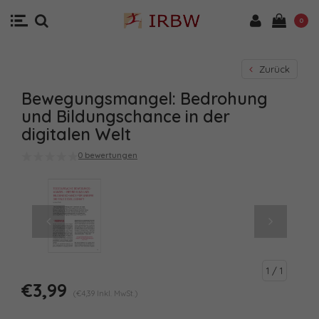
0
Zurück
Bewegungsmangel: Bedrohung
und Bildungschance in der
digitalen Welt
0 bewertungen
1
/ 1
€3,99
(€4,39 Inkl. MwSt.)