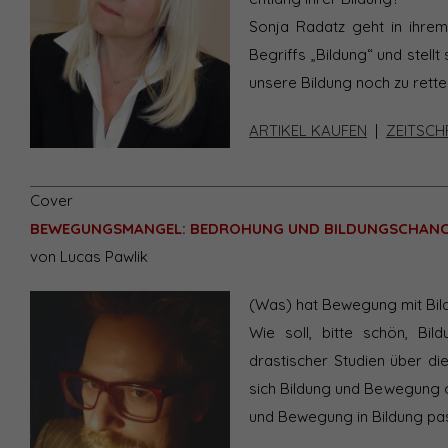
Sonja Radatz geht in ihrem
Begriffs „Bildung“ und stell
unsere Bildung noch zu rette
ARTIKEL KAUFEN
|
ZEITSCH
Cover
BEWEGUNGSMANGEL: BEDROHUNG UND BILDUNGSCHANCE 
von Lucas Pawlik
(Was) hat Bewegung mit Bild
Wie soll, bitte schön, Bi
drastischer Studien über di
sich Bildung und Bewegung o
und Bewegung in Bildung pas