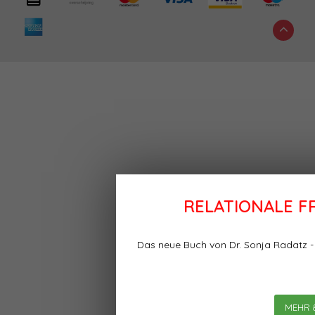
RELATIONALE 
Das neue Buch von Dr. Sonja Radatz 
MEHR 