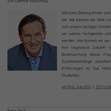
von Dietmar Keuschnig
Wie kann Bildung Kinder und
Wir alle kennen die Welt v
sich unsere heutigen Schül
wir, welche Fertigkeiten u
werden. Wie können wir sie 
ihre ungewisse Zukunft v
Beantwortung dieser Fra
Zusammenhänge zwischen 
Erfahrungen im Top Mana
Studenten.
ARTIKEL KAUFEN
|
ZEITSCH
Serie Teil 3