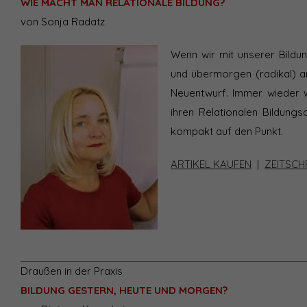
WIE MACHT MAN RELATIONALE BILDUNG?
von Sonja Radatz
Wenn wir mit unserer Bildu
und übermorgen (radikal) an
Neuentwurf. Immer wieder w
ihren Relationalen Bildungs
kompakt auf den Punkt.
ARTIKEL KAUFEN
|
ZEITSCH
Draußen in der Praxis
BILDUNG GESTERN, HEUTE UND MORGEN?