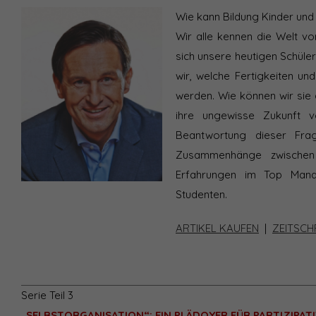
Wie kann Bildung Kinder und
Wir alle kennen die Welt v
sich unsere heutigen Schül
wir, welche Fertigkeiten u
werden. Wie können wir sie 
ihre ungewisse Zukunft v
Beantwortung dieser Fra
Zusammenhänge zwischen 
Erfahrungen im Top Mana
Studenten.
ARTIKEL KAUFEN
|
ZEITSCH
Serie Teil 3
„SELBSTORGANISATION“: EIN PLÄDOYER FÜR PARTIZIPA