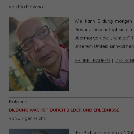
von Elia Piovano
Wie kann Bildung morgen 
Piovano beschäftigt sich in
übermorgen die „richtige“ f
unserem Umfeld sinnvoll her
ARTIKEL KAUFEN
|
ZEITSCH
Kolumne
BILDUNG WÄCHST DURCH BILDER UND ERLEBNISSE
von Jürgen Fuchs
„Ein Bild sagt mehr als 1.0