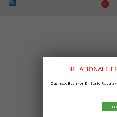
RELATIONALE 
Das neue Buch von Dr. Sonja Radatz 
MEHR 