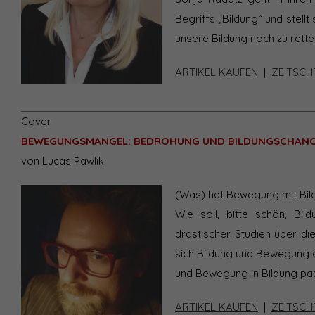
Begriffs „Bildung“ und stell
unsere Bildung noch zu rette
ARTIKEL KAUFEN
|
ZEITSCH
Cover
BEWEGUNGSMANGEL: BEDROHUNG UND BILDUNGSCHANCE 
von Lucas Pawlik
(Was) hat Bewegung mit Bild
Wie soll, bitte schön, Bi
drastischer Studien über di
sich Bildung und Bewegung o
und Bewegung in Bildung pas
ARTIKEL KAUFEN
|
ZEITSCH