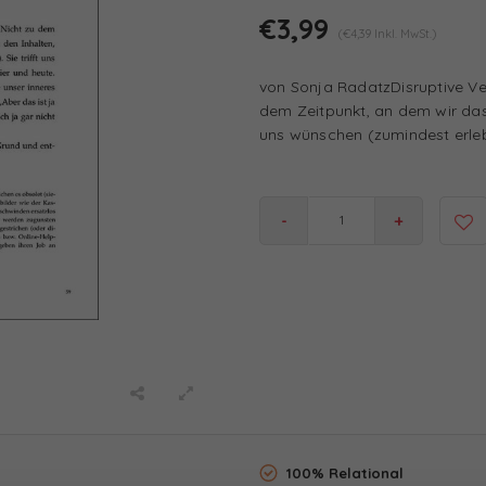
€3,99
(€4,39 Inkl. MwSt.)
von Sonja RadatzDisruptive Ver
dem Zeitpunkt, an dem wir das 
uns wünschen (zumindest erleben
-
+
100% Relational