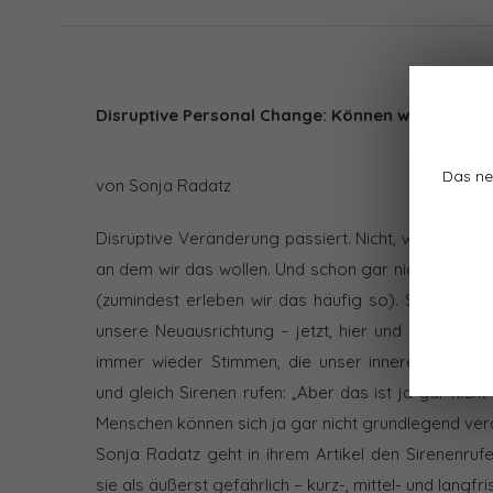
Disruptive Personal Change: Können wir uns gr
Das ne
von Sonja Radatz
Disruptive Veränderung passiert. Nicht, weil wir es 
an dem wir das wollen. Und schon gar nicht mit den 
(zumindest erleben wir das häufig so). Sie trifft u
unsere Neuausrichtung – jetzt, hier und heute. D
immer wieder Stimmen, die unser inneres und ä
und gleich Sirenen rufen: „Aber das ist ja gar nicht
Menschen können sich ja gar nicht grundlegend ver
Sonja Radatz geht in ihrem Artikel den Sirenenruf
sie als äußerst gefährlich – kurz-, mittel- und langfris