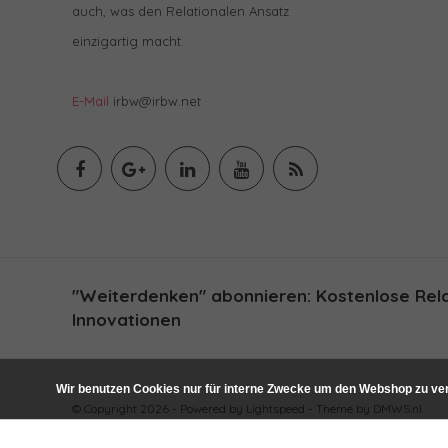
auch, was den Relationalen Ansatz
einzigartig macht.
E-Mail
irbw@irbw.net
"Weiterdenken" abonnieren: Kostenlose Relat
Innovationen
Wir benutzen Cookies nur für interne Zwecke um den Webshop zu ver
© Copyright 2026 - Powered by
Lightspeed
- Theme by
DMWS.nl