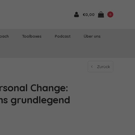
€0,00
0
Coach
Toolboxes
Podcast
Über uns
Zurück
ersonal Change:
ns grundlegend