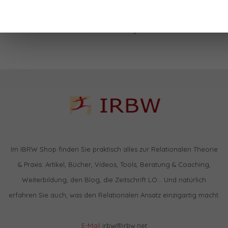
Führung
F√ºhrung
Leadership
Management
Zielerreichung
Im IBRW Shop finden Sie praktisch alles zur Relationalen Theorie
& Praxis: Artikel, Bücher, Videos, Tools, Beratung & Coaching,
Weiterbildung, den Blog, die Zeitschrift LO… Und natürlich
erfahren Sie auch, was den Relationalen Ansatz einzigartig macht.
E-Mail
irbw@irbw.net