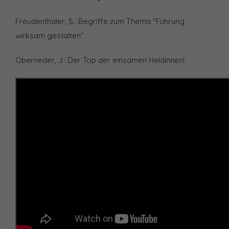
Freudenthaler, S.: Begriffe zum Thema "Führung
wirksam gestalten"
Oberneder, J.: Der Top der einsamen Heldinnen!