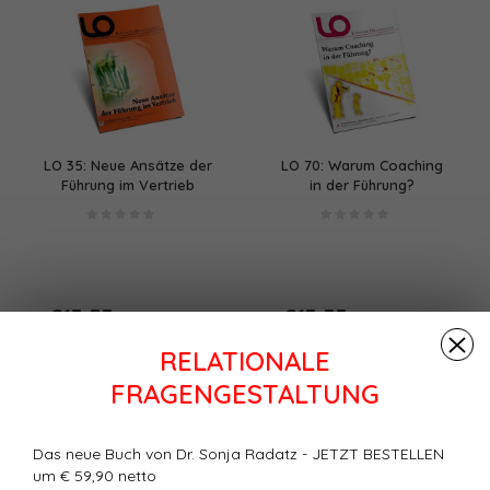
LO 35: Neue Ansätze der
LO 70: Warum Coaching
Führung im Vertrieb
in der Führung?
(PDF)
(PDF/Print)
€13,33
€13,33
+
+
(€14,66 Inkl. MwSt.)
(€14,66 Inkl. MwSt.)
RELATIONALE
FRAGENGESTALTUNG
Das neue Buch von Dr. Sonja Radatz - JETZT BESTELLEN
um € 59,90 netto