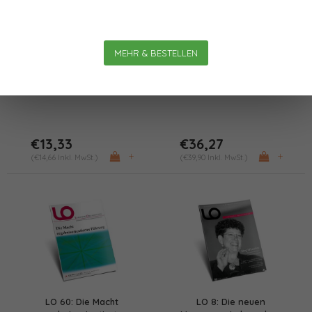
LO 33: Think! Act! Play!
Das Trendbuch No. 1 –
MEHR & BESTELLEN
Leadership effektiv
Aktuelle Perspektiven im
gestalten (PDF)
Relationalen
Management
€13,33
€36,27
+
+
(€14,66 Inkl. MwSt.)
(€39,90 Inkl. MwSt.)
LO 60: Die Macht
LO 8: Die neuen