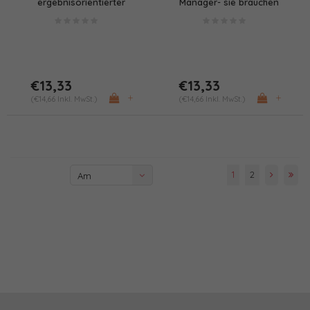
ergebnisorientierter
Manager- sie brauchen
Führung (PDF/Print)
Support (PDF)
€13,33
€13,33
+
+
(€14,66 Inkl. MwSt.)
(€14,66 Inkl. MwSt.)
1
2
Am
meisten
angesehen