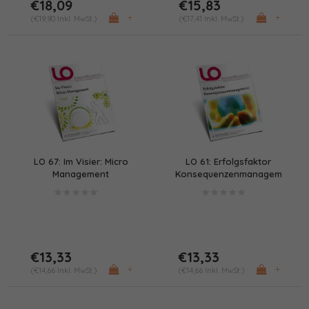
€18,09
€15,83
+
+
(€19,90 Inkl. MwSt.)
(€17,41 Inkl. MwSt.)
LO 67: Im Visier: Micro
LO 61: Erfolgsfaktor
Management
Konsequenzenmanagement
(PDF/Print)
(PDF/Print)
€13,33
€13,33
+
+
(€14,66 Inkl. MwSt.)
(€14,66 Inkl. MwSt.)