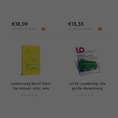
€18,09
€13,33
+
+
(€19,90 Inkl. MwSt.)
(€14,66 Inkl. MwSt.)
Leidensweg Beruf: Denn
LO 93: Leadership: Die
Sie müssen nicht, was
große Abrechnung
Sie tun!
(PDF/Print)