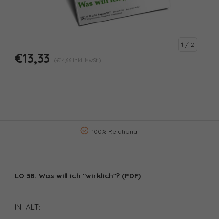
1
/ 2
€13,33
(€14,66 Inkl. MwSt.)
100% Relational
LO 38: Was will ich "wirklich"? (PDF)
INHALT: