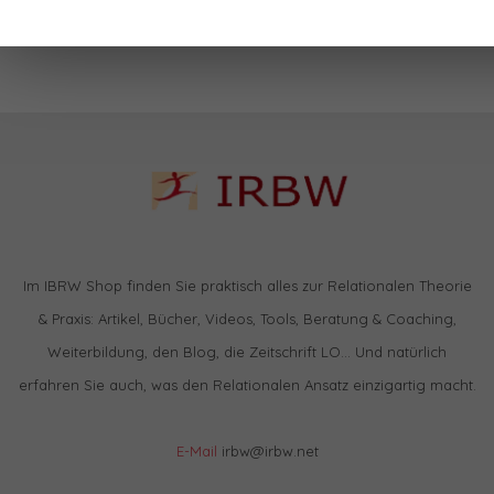
Selbstmanagement
Im IBRW Shop finden Sie praktisch alles zur Relationalen Theorie
& Praxis: Artikel, Bücher, Videos, Tools, Beratung & Coaching,
Weiterbildung, den Blog, die Zeitschrift LO… Und natürlich
erfahren Sie auch, was den Relationalen Ansatz einzigartig macht.
E-Mail
irbw@irbw.net