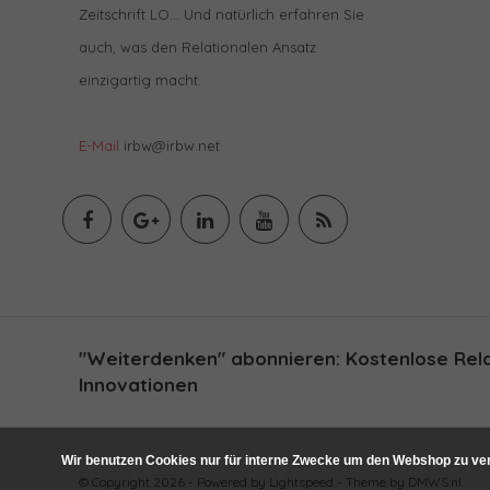
Zeitschrift LO… Und natürlich erfahren Sie
auch, was den Relationalen Ansatz
einzigartig macht.
E-Mail
irbw@irbw.net
"Weiterdenken" abonnieren: Kostenlose Relat
Innovationen
Wir benutzen Cookies nur für interne Zwecke um den Webshop zu ver
© Copyright 2026 - Powered by
Lightspeed
- Theme by
DMWS.nl