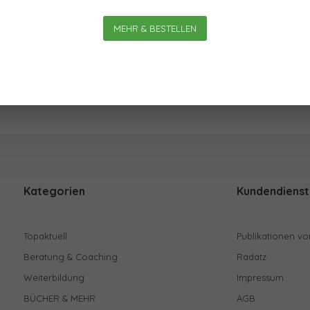
Am meisten
MEHR & BESTELLEN
Kategorien
Kundendienst
Topaktuell
Publikationen vo
Beratung & Coaching
Radatz
Weiterbildung
Impressum
BÜCHER & MEHR
AGB