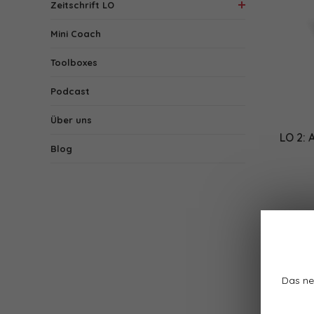
Zeitschrift LO
Mini Coach
Toolboxes
Podcast
Über uns
LO 2:
Blog
Das ne
1 Produk