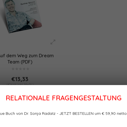
 Auf dem Weg zum Dream
Team (PDF)
€13,33
(€14,66 Inkl. MwSt.)
RELATIONALE FRAGENGESTALTUNG
ue Buch von Dr. Sonja Radatz - JETZT BESTELLEN um € 59,90 netto
te
Sortieren nach: