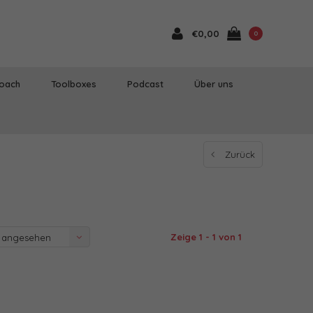
€0,00
0
Coach
Toolboxes
Podcast
Über uns
Zurück
Zeige 1 - 1 von 1
 angesehen