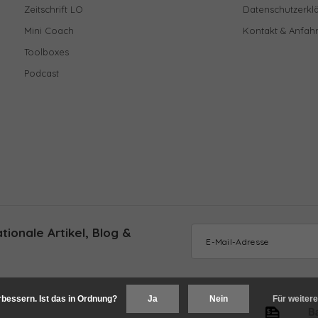
Zeitschrift LO
Datenschutzerkl
Mini Coach
Kontakt & Anfahr
Toolboxes
Podcast
ionale Artikel, Blog &
bessern. Ist das in Ordnung?
Ja
Nein
Für weitere