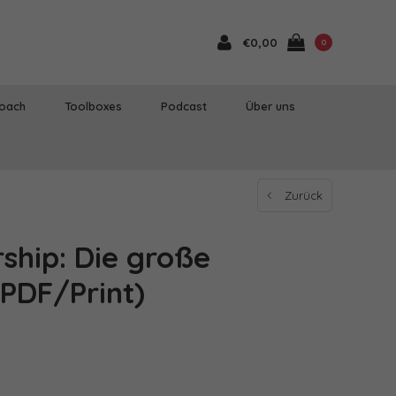
€0,00
0
Coach
Toolboxes
Podcast
Über uns
Zurück
ship: Die große
PDF/Print)