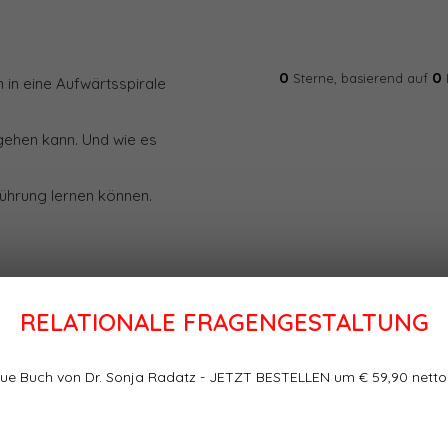
0
0
Sterne, basierend auf
 in eine Aufwärtsspirale
gehen kann. Und wie es
 Führung lernen können.
RELATIONALE FRAGENGESTALTUNG
ue Buch von Dr. Sonja Radatz - JETZT BESTELLEN um € 59,90 netto