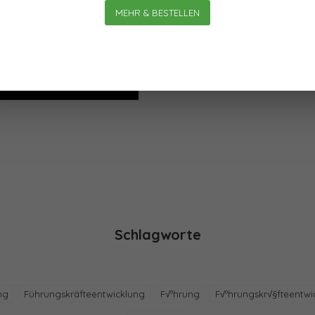
MEHR & BESTELLEN
Schlagworte
ng
Führungskräfteentwicklung
F√ºhrung
F√ºhrungskr√§fteentwi