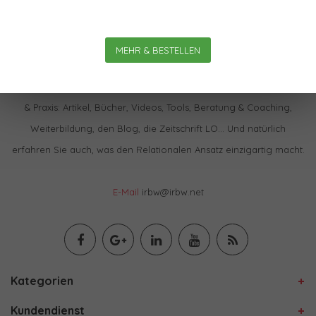
MEHR & BESTELLEN
Im IBRW Shop finden Sie praktisch alles zur Relationalen Theorie
& Praxis: Artikel, Bücher, Videos, Tools, Beratung & Coaching,
Weiterbildung, den Blog, die Zeitschrift LO… Und natürlich
erfahren Sie auch, was den Relationalen Ansatz einzigartig macht.
E-Mail
irbw@irbw.net
Kategorien
Kundendienst