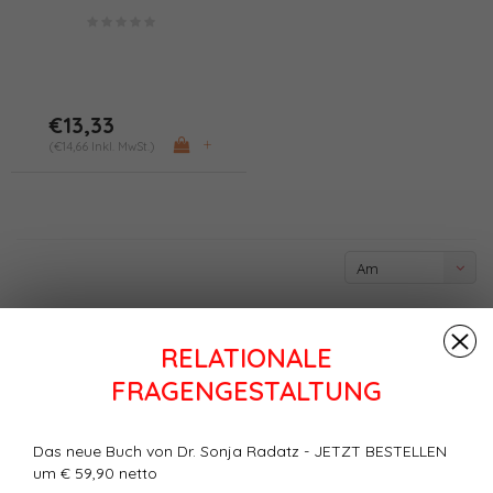
(PDF)
€13,33
+
(€14,66 Inkl. MwSt.)
Am
meisten
angesehen
RELATIONALE
FRAGENGESTALTUNG
Das neue Buch von Dr. Sonja Radatz - JETZT BESTELLEN
um € 59,90 netto