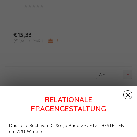
€13,33
+
(€14,66 Inkl. MwSt.)
Am
meisten
angesehen
RELATIONALE
FRAGENGESTALTUNG
Das neue Buch von Dr. Sonja Radatz - JETZT BESTELLEN
um € 59,90 netto