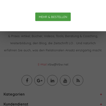
MEHR & BESTELLEN
Im IBRW Shop finden Sie praktisch alles zur Relationalen Theorie
& Praxis: Artikel, Bücher, Videos, Tools, Beratung & Coaching,
Weiterbildung, den Blog, die Zeitschrift LO… Und natürlich
erfahren Sie auch, was den Relationalen Ansatz einzigartig macht.
E-Mail
irbw@irbw.net
Kategorien
Kundendienst