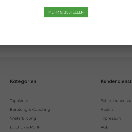
Am meisten
MEHR & BESTELLEN
Kategorien
Kundendienst
Topaktuell
Publikationen vo
Beratung & Coaching
Radatz
Weiterbildung
Impressum
BÜCHER & MEHR
AGB