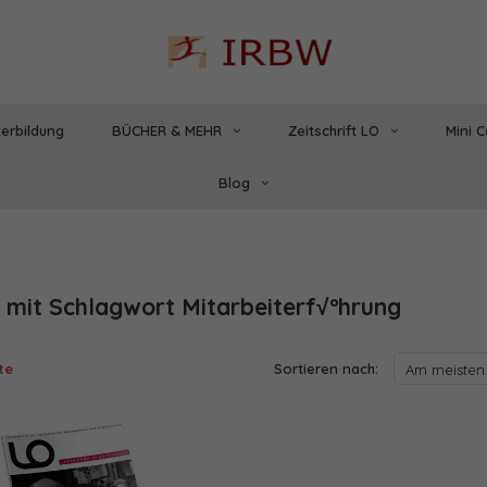
erbildung
BÜCHER & MEHR
Zeitschrift LO
Mini 
Blog
l mit Schlagwort Mitarbeiterf√ºhrung
te
Sortieren nach:
Am meisten