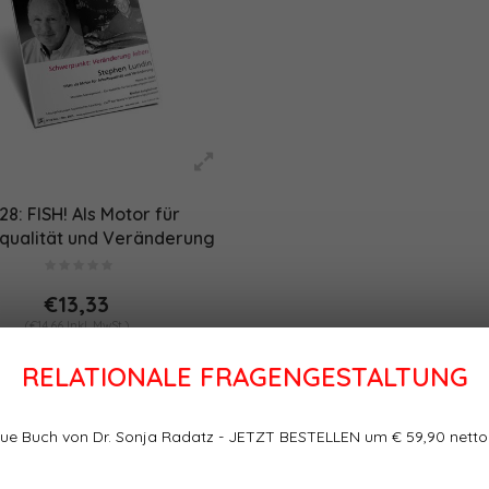
28: FISH! Als Motor für
squalität und Veränderung
(PDF/Print)
€13,33
(€14,66 Inkl. MwSt.)
RELATIONALE FRAGENGESTALTUNG
ue Buch von Dr. Sonja Radatz - JETZT BESTELLEN um € 59,90 netto
te
Sortieren nach: