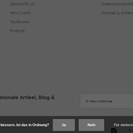
Zeitschrift LO
Datenschutzerkl
Mini Coach
Kontakt & Anfahr
Toolboxes
Podcast
ionale Artikel, Blog &
bessern. Ist das in Ordnung?
Ja
Nein
Für weitere