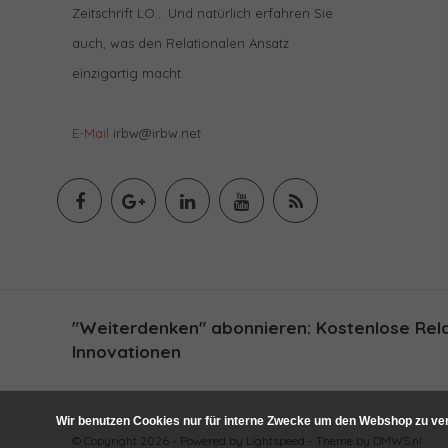
Zeitschrift LO… Und natürlich erfahren Sie
auch, was den Relationalen Ansatz
einzigartig macht.
E-Mail
irbw@irbw.net
"Weiterdenken" abonnieren: Kostenlose Relat
Innovationen
Wir benutzen Cookies nur für interne Zwecke um den Webshop zu ver
© Copyright 2026 - Powered by
Lightspeed
- Theme by
DMWS.nl