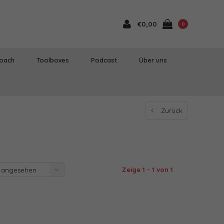
€0,00
0
Coach
Toolboxes
Podcast
Über uns
Zurück
Zeige 1 - 1 von 1
 angesehen