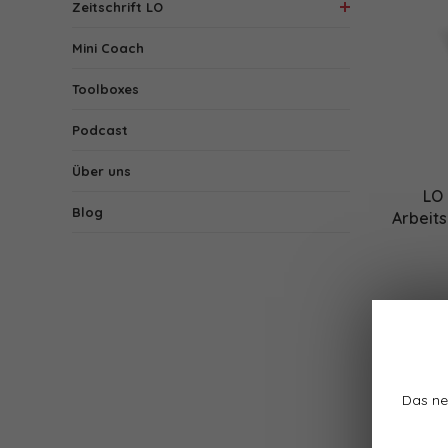
Zeitschrift LO
Mini Coach
Toolboxes
Podcast
Über uns
LO 
Blog
Arbeit
Das ne
1 Produk