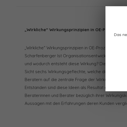
„Wirkliche“ Wirkungsprinzipien in OE-Prozessen
Das ne
„Wirkliche“ Wirkungsprinzipien in OE-Prozessen von
Scharfenberger Ist Organisationsentwicklung wirkli
und wodurch entsteht diese Wirkung? Die Autoren 
Sicht sechs Wirkungsgeflechte, welche die Fokussi
Beratern auf die zentrale Frage der Wirkung in Ber
Entstanden sind diese Ideen als Resultat eines Proj
Beraterinnen und Berater bezüglich ihrer Wirkungsk
Aussagen mit den Erfahrungen deren Kunden vergli