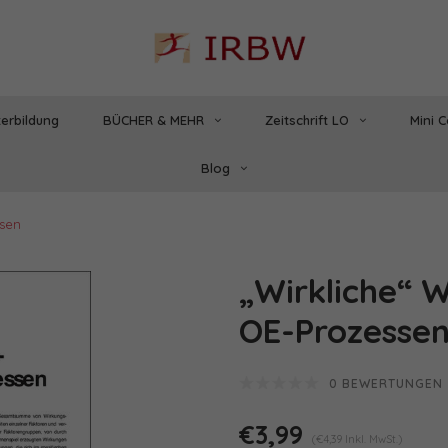
erbildung
BÜCHER & MEHR
Zeitschrift LO
Mini 
Blog
ssen
„Wirkliche“ W
OE-Prozesse
0 BEWERTUNGEN
€3,99
(€4,39 Inkl. MwSt.)