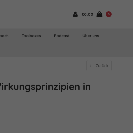
€0,00
0
Coach
Toolboxes
Podcast
Über uns
Zurück
irkungsprinzipien in
n