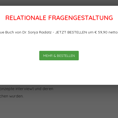
RELATIONALE FRAGENGESTALTUNG
Bewertungen
ue Buch von Dr. Sonja Radatz - JETZT BESTELLEN um € 59,90 netto
 Hansjürg Lusti und Stephan
0
0
Sterne, basierend auf
ch wirksam? Und wenn ja: Wie
MEHR & BESTELLEN
beschreiben aus systemischer
erung von Beraterinnen und
atungsprozessen unterstützen.
ekts, in dem erfahrene
onzepte interviewt und deren
chen wurden.