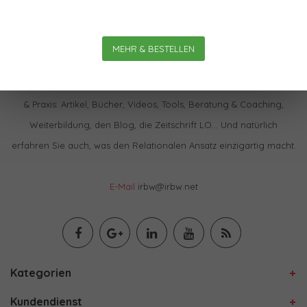
MEHR & BESTELLEN
Im IBRW Shop finden Sie praktisch alles zur Relationalen Theorie
& Praxis: Artikel, Bücher, Videos, Tools, Beratung & Coaching,
Weiterbildung, den Blog, die Zeitschrift LO… Und natürlich
erfahren Sie auch, was den Relationalen Ansatz einzigartig macht.
E-Mail
irbw@irbw.net
Kategorien
Kundendienst