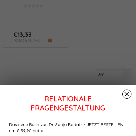
(PDF/Print)
€13,33
+
(€14,66 Inkl. MwSt.)
Am
meisten
angesehen
RELATIONALE
FRAGENGESTALTUNG
Das neue Buch von Dr. Sonja Radatz - JETZT BESTELLEN
um € 59,90 netto