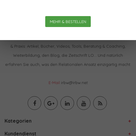
MEHR & BESTELLEN
Im IBRW Shop finden Sie praktisch alles zur Relationalen Theorie
& Praxis: Artikel, Bücher, Videos, Tools, Beratung & Coaching,
Weiterbildung, den Blog, die Zeitschrift LO… Und natürlich
erfahren Sie auch, was den Relationalen Ansatz einzigartig macht.
E-Mail
irbw@irbw.net
Kategorien
Kundendienst