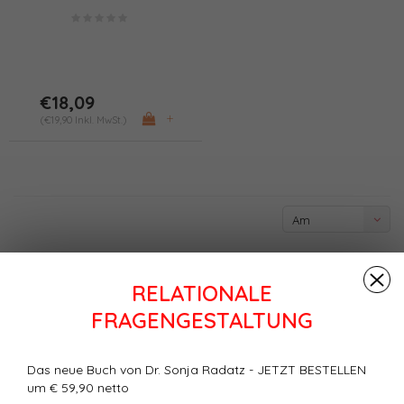
Sie tun!
€18,09
+
(€19,90 Inkl. MwSt.)
Am
meisten
angesehen
RELATIONALE
FRAGENGESTALTUNG
Das neue Buch von Dr. Sonja Radatz - JETZT BESTELLEN
um € 59,90 netto