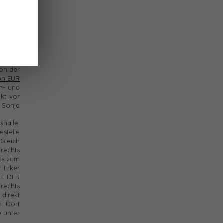
. beim
 sagen
n. Sie
 weiter
on der
von EUR
in- und
kt vor
 Sonja
halle.
stelle
Gleich
rechts
ts zum
 Erker
CH DER
rechts
direkt
. Dort
e unter