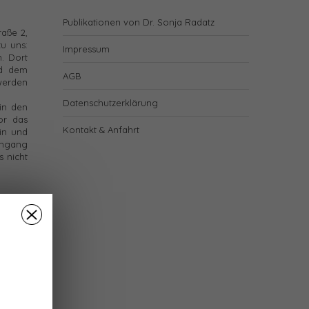
Publikationen von Dr. Sonja Radatz
raße 2,
u uns:
Impressum
. Dort
nd dem
AGB
 werden
Datenschutzerklärung
in den
or das
Kontakt & Anfahrt
in und
ingang
s nicht
 etwa 3
00) und
unsere
türe zu
tz.
MIT
10A bis
bis vor
eisung,