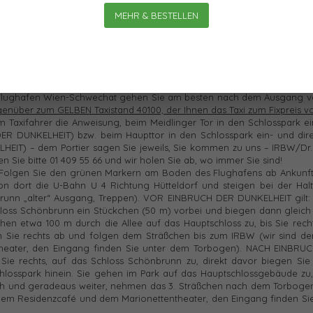
or unsere Institutstüre zu fahren (VOR EINBRUCH DER DUNKELHEIT) bzw
MEHR & BESTELLEN
nstitutstüre zu fahren (NACH EINBRUCH DER DUNKELHEIT) – dem Portier
z.
MIT ÖFFENTLICHEN VERKEHRSMITTELN
rechnen Sie etwa 20 Minute
brunn“ und nehmen Sie den „alten“ Ausgang, Treppen). und folgen Sie
b von Wien“ oben!
lughafen Wien-Schwechat gehen Sie am besten nach dem Ausgang v
egenüber zum GELBEN Taxistand 40100, der Ihnen das Taxi zum Fixpreis 
 Taxifahrer die Anweisung, beim Meidlinger Tor in den Schlosspark e
DER DUNKELHEIT) bzw. beim Haupttor in den Schlosspark ein- und dire
HEIT) – dem Portier sagen Sie jeweils, Sie kommen zu uns – IRBW/Dr.
n Sie bitte 01 409 55 66 und wir holen Sie ab, wo immer Sie sind!
Folgen Sie den grünen Markern am Boden des Flughafens ab Ankunfts
dort die U-Bahn U 4 Richtung Hütteldorf und steigen bei der Halte
runn „alter“ Ausgang, Treppen). VOR EINBRUCH DER DUNKELHEIT gilt: 
oss Schönbrunn ein Stückchen (50 m) vorbei und biegen dann gleich 
en etwa 100 m durch die Allee auf das Hauptschloss zu, bis Sie rech
 Sie rechts ab und folgen dem Sträßchen bis zum IRBW (wir sind der
heater, den Eingang finden Sie unter dem Torbogen). NACH EINBRU
ie rechts, auf das Schloss Schönbrunn zu, direkt davor biegen Sie 
losspark hinein. Sie gehen im Park auf das Hauptschlossgebäude zu, 
ch und geradeaus weiter, nehmen das 3. Sträßchen nach dem Torbogen
n dem Residenzcafé und dem Marionettentheater, den Eingang finden Si