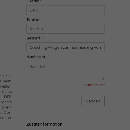
E-Mail:
*
Telefon:
Betreff:
*
Nachricht:
*
nn Sie
s beim
* Pflichtfelder
 weißen
rechts
CH DER
Senden
rechts
direkt
. Dort
e unter
Zusatzinformation