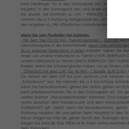
beim Meidlinger Tor in den Schlosspark ein- und direkt v
Haupttor in den Schlosspark ein- und direkt vor unsere I
Sie jeweils, Sie kommen zu uns – IRBW/Dr. Sonja Radat
nehmen die U 4 Richtung Heiligenstadt bis „Schloss Schön
den Angaben zu „Mit öffentlichen Verkehrsmitteln innerhal
Wenn Sie vom Flughafen her kommen:
- Mit dem Taxi (20-30 Min., Fixpreis bestellen – EUR 36):
Am F
Gepäckausgabe in die Ankunftshalle
gleich links schräg g
36 zu jeglicher Destination in Wien
anbietet. Geben Sie dem
direkt vor unsere Institutstüre zu fahren (VOR EINBRUCH 
unsere Institutstüre zu fahren (NACH EINBRUCH DER DUNKEL
Radatz. Wenn Sie Schwierigkeiten haben, uns zu finden, rufe
- Öffentlich mit dem CAT (ca. 45 Min.- 1 Stunde, EUR 12,50):
Sie fahren mit dem CAT bis zum Zentrum und nehmen von 
„Schönbrunn“ aus. Sie nehmen die U 4 bis Schloss Schönb
wenn Sie herauskommen, gehen Sie rechts, gehen am Schl
beim efeubewachsenen Tor in den Schlosspark ein. Sie geh
weißen Banner „Marionettentheater“ kommen. Dort biegen
rechts zwischen dem Residenzcafé und dem Marionettent
DUNKELHEIT gilt: Gleich wenn Sie herauskommen, gehen S
Richtung Haupttor ab und gehen beim Haupttor in den Sch
davor biegen sie links ab, gehen durch den Torbogen dur
biegen Sie links ab. Das IRBW ist im Erker rechts zwische
dem Torbogen).