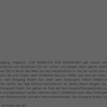
usgang, Treppen). VOR EINBRUCH DER DUNKELHEIT gilt: Gleich we
nbrunn ein Stückchen (50 m) vorbei und biegen dann gleich recht
a 100 m durch die Allee auf das Hauptschloss zu, bis Sie rechts zum
chts ab und folgen dem Sträßchen bis zum IRBW (wir sind der Erker 
er, den Eingang finden Sie unter dem Torbogen). NACH EINBRU
ie rechts, auf das Schloss Schönbrunn zu, direkt davor biegen Sie 
losspark hinein. Sie gehen im Park auf das Hauptschlossgebäude zu, 
ch und geradeaus weiter, nehmen das 3. Sträßchen nach dem Torbogen
n dem Residenzcafé und dem Marionettentheater, den Eingang finden Si
d wir holen Sie ab!