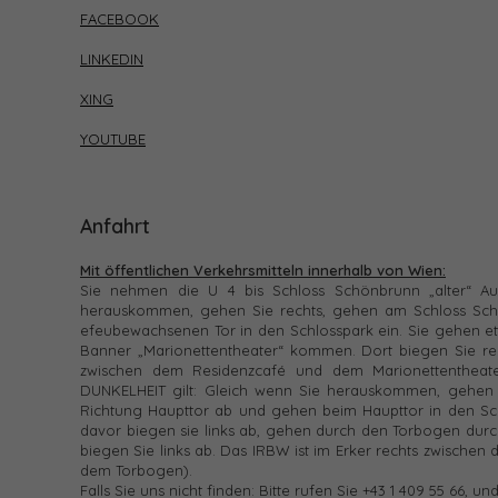
FACEBOOK
LINKEDIN
XING
YOUTUBE
Anfahrt
Mit öffentlichen Verkehrsmitteln innerhalb von Wien:
Sie nehmen die U 4 bis Schloss Schönbrunn „alter“ A
herauskommen, gehen Sie rechts, gehen am Schloss Schö
efeubewachsenen Tor in den Schlosspark ein. Sie gehen etw
Banner „Marionettentheater“ kommen. Dort biegen Sie re
zwischen dem Residenzcafé und dem Marionettentheat
DUNKELHEIT gilt: Gleich wenn Sie herauskommen, gehen S
Richtung Haupttor ab und gehen beim Haupttor in den Sch
davor biegen sie links ab, gehen durch den Torbogen dur
biegen Sie links ab. Das IRBW ist im Erker rechts zwische
dem Torbogen).
Falls Sie uns nicht finden: Bitte rufen Sie +43 1 409 55 66, un