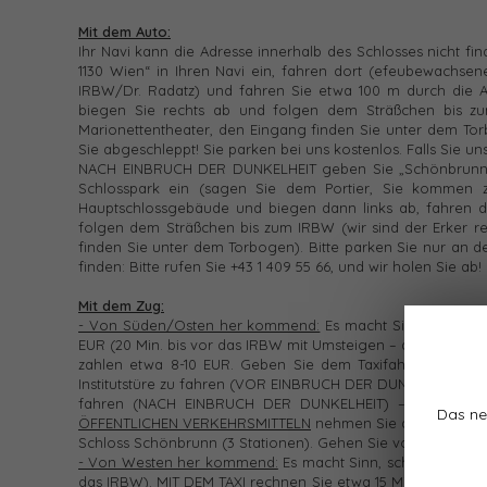
Mit dem Auto:
Ihr Navi kann die Adresse innerhalb des Schlosses nicht f
1130 Wien“ in Ihren Navi ein, fahren dort (efeubewachsen
IRBW/Dr. Radatz) und fahren Sie etwa 100 m durch die A
biegen Sie rechts ab und folgen dem Sträßchen bis z
Marionettentheater, den Eingang finden Sie unter dem Tor
Sie abgeschleppt! Sie parken bei uns kostenlos. Falls Sie uns 
NACH EINBRUCH DER DUNKELHEIT geben Sie „Schönbrunner 
Schlosspark ein (sagen Sie dem Portier, Sie kommen z
Hauptschlossgebäude und biegen dann links ab, fahren d
folgen dem Sträßchen bis zum IRBW (wir sind der Erker 
finden Sie unter dem Torbogen). Bitte parken Sie nur an de
finden: Bitte rufen Sie +43 1 409 55 66, und wir holen Sie ab!
Mit dem Zug:
- Von Süden/Osten her kommend:
Es macht Sinn, in Meidl
EUR (20 Min. bis vor das IRBW mit Umsteigen – das Taxi ma
zahlen etwa 8-10 EUR. Geben Sie dem Taxifahrer die Anwe
Institutstüre zu fahren (VOR EINBRUCH DER DUNKELHEIT) bzw.
fahren (NACH EINBRUCH DER DUNKELHEIT) – dem Portie
Das ne
ÖFFENTLICHEN VERKEHRSMITTELN
nehmen Sie die U-Bahn U 6
Schloss Schönbrunn (3 Stationen). Gehen Sie von dort zur
- Von Westen her kommend:
Es macht Sinn, schon in Hüttel
das IRBW).
MIT DEM TAXI
rechnen Sie etwa 15 Minuten (Tel. 