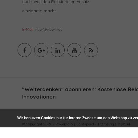
auch, was den Relationalen Ansatz
einzigartig macht.
E-Mail
irbw@irbw.net
"Weiterdenken" abonnieren: Kostenlose Relat
Innovationen
Wir benutzen Cookies nur für interne Zwecke um den Webshop zu ver
© Copyright 2026 - Powered by
Lightspeed
- Theme by
DMWS.nl