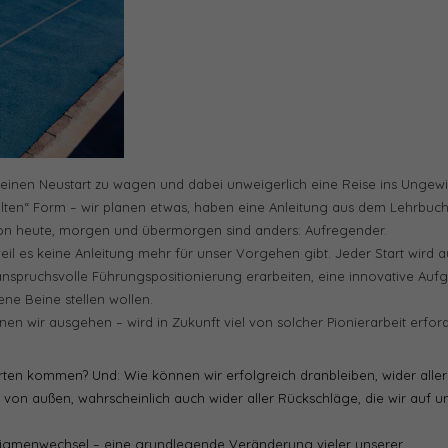
, einen Neustart zu wagen und dabei unweigerlich eine Reise ins Ungew
alten“ Form – wir planen etwas, haben eine Anleitung aus dem Lehrbuc
 von heute, morgen und übermorgen sind anders: Aufregender.
eil es keine Anleitung mehr für unser Vorgehen gibt. Jeder Start wird a
e anspruchsvolle Führungspositionierung erarbeiten, eine innovative Auf
ne Beine stellen wollen.
en wir ausgehen – wird in Zukunft viel von solcher Pionierarbeit erfor
rten kommen? Und: Wie können wir erfolgreich dranbleiben, wider aller
s) von außen, wahrscheinlich auch wider aller Rückschläge, die wir auf u
adigmenwechsel – eine grundlegende Veränderung vieler unserer