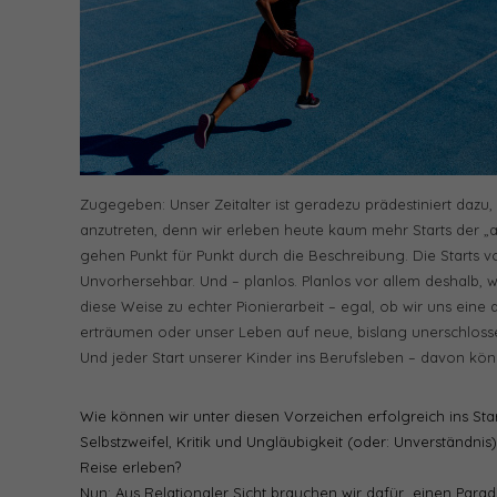
Zugegeben: Unser Zeitalter ist geradezu prädestiniert dazu
anzutreten, denn wir erleben heute kaum mehr Starts der „
gehen Punkt für Punkt durch die Beschreibung. Die Starts
Unvorhersehbar. Und – planlos. Planlos vor allem deshalb, w
diese Weise zu echter Pionierarbeit – egal, ob wir uns ein
erträumen oder unser Leben auf neue, bislang unerschlosse
Und jeder Start unserer Kinder ins Berufsleben – davon könn
Wie können wir unter diesen Vorzeichen erfolgreich ins Sta
Selbstzweifel, Kritik und Ungläubigkeit (oder: Unverständni
Reise erleben?
Nun: Aus Relationaler Sicht brauchen wir dafür einen Par