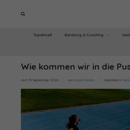
Topaktuell
Beratung & Coaching
Weit
Wie kommen wir in die Pu
vom
18 September 2024
von
Sonja Radatz
Geposted in
Sel