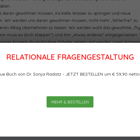
haben.
uns daran gewöhnen müssen, ins kalte Wasser zu springen und neue
. Wir werden uns daran gewöhnen müssen, nicht mehr „fehlerfrei“ zu
unseren Alltag übernehmen zu lassen. Wir werden wohl das gewohnte „Try
wann muss es doch klappen“) und ihm „etwas anderes“ entgegensetzen. 
esser kürzere als endgültige Schritte setzen und werden unser Können
cht mehr über die Zahl der Bücher und Seminare, die wir dazu durchgeka
RELATIONALE FRAGENGESTALTUNG
derleicht anzugehen – ich sehe auch gar keine Alternative dazu! Ein Ne
gend sein. Er kann uns in aller Leichtigkeit neugierig machen. Auf mehr
ue Buch von Dr. Sonja Radatz - JETZT BESTELLEN um € 59,90 netto
MEHR & BESTELLEN