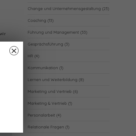
Change und Unternehmensgestaltung
(23)
Coaching
(13)
Führung und Management
(33)
Wir
Gesprächsführung
(3)
ut
HR
(4)
ustart
Kommunikation
(1)
.
Lernen und Weiterbildung
(8)
Marketing und Vertrieb
(6)
Marketing & Vertrieb
(1)
Personalarbeit
(4)
Relationale Fragen
(1)