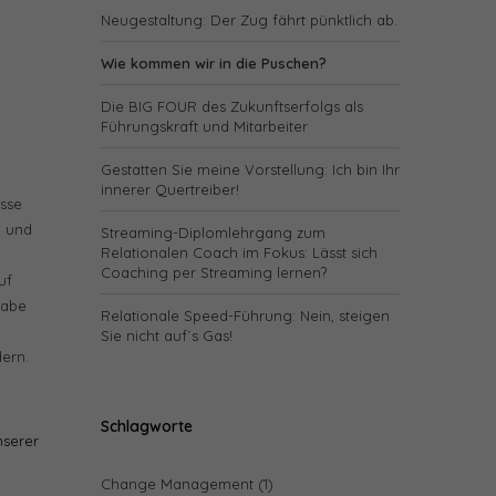
Neugestaltung: Der Zug fährt pünktlich ab.
Wie kommen wir in die Puschen?
Die BIG FOUR des Zukunftserfolgs als
Führungskraft und Mitarbeiter
Gestatten Sie meine Vorstellung: Ich bin Ihr
innerer Quertreiber!
isse
h und
Streaming-Diplomlehrgang zum
Relationalen Coach im Fokus: Lässt sich
Coaching per Streaming lernen?
uf
gabe
Relationale Speed-Führung: Nein, steigen
Sie nicht auf´s Gas!
dern.
Schlagworte
nserer
Change Management
(1)