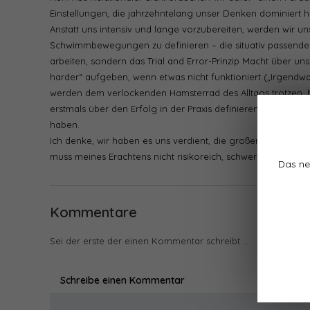
Einstellungen, die jahrzehntelang unser Denken dominiert 
Anstatt uns intensiv und lange vorzubereiten, werden wir 
Schwimmbewegungen zu definieren – die situativ passenden
arbeiten, sondern das Trial and Error-Prinzip Macht über 
harder“ aufgeben, wenn etwas nicht funktioniert („Irgend
werden dem verlockenden Hamsterrad des Alltags trotzen, b
erstmals über den Erfolg in der Praxis definieren – und ni
haben.
Ich denke, wir haben es uns verdient, die großen Themen fe
muss meines Erachtens nicht risikoreich, schwer und anstren
Das ne
Kommentare
Sei der erste der einen Kommentar schreibt....
Schreibe einen Kommentar