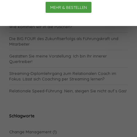
Lässt sich unsere Gesundheit „retten“?
MEHR & BESTELLEN
Neugestaltung: Der Zug fährt pünktlich ab.
Wie kommen wir in die Puschen?
Die BIG FOUR des Zukunftserfolgs als Führungskraft und
Mitarbeiter
Gestatten Sie meine Vorstellung: Ich bin Ihr innerer
Quertreiber!
Streaming-Diplomlehrgang zum Relationalen Coach im
Fokus: Lässt sich Coaching per Streaming lernen?
Relationale Speed-Führung: Nein, steigen Sie nicht auf´s Gas!
Schlagworte
Change Management
(1)