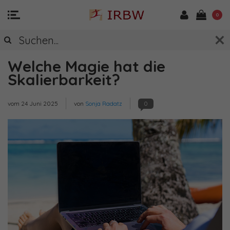
0
Welche Magie hat die
Skalierbarkeit?
vom
24 Juni 2025
von
Sonja Radatz
0