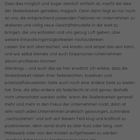
Dass dies möglich und sogar ziemlich einfach ist, macht die Idee
der Skalierbarkeit geradezu magisch. Denn dann liegt es nur noch
an uns, die entsprechend passenden Faktoren im Unternehmen zu
skalieren und völlig neue Geschäftsmodelle in die Welt zu
bringen, die uns entlasten und uns genug Luft geben, über
weitere Entwicklungsmöglichkeiten nachzudenken.
Lassen Sie sich überraschen, wie kreativ und simpel das sein kann,
und wie selbst kleinste und auch Einpersonen-Unternehmen
davon profitieren können!
Allerdings – und auch das sei hier erwähnt: Ich erlebe, dass die
Skalierbarkeit neben ihrer federleichten, kreativen und
potenzialfokussierten Seite auch noch eine andere Seite zu bieten
hat. Eine, die alles andere als federleicht ist und genau deshalb
nicht unterschätzt werden sollte: Wenn die Skalierbarkeit generell
mehr und mehr in den Fokus der Unternehmen rückt, dann ist
sehr rasch jedes Unternehmen praktisch gezwungen, zumindest
„nachzuziehen“ und sich auf diesem Feld klug und kraftvoll zu
positionieren, denn sonst droht es über kurz oder lang, vom
Mitbewerb oder von den Kosten aufgefressen zu werden.
Insofern führt meines Erachtens kein Weg am