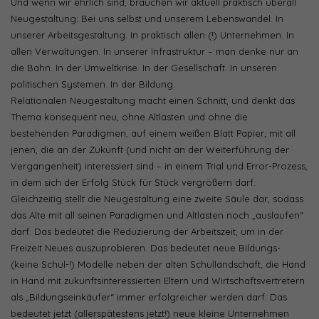
Und wenn wir ehrlich sind, brauchen wir aktuell praktisch überall
Neugestaltung: Bei uns selbst und unserem Lebenswandel. In
unserer Arbeitsgestaltung. In praktisch allen (!) Unternehmen. In
allen Verwaltungen. In unserer Infrastruktur – man denke nur an
die Bahn. In der Umweltkrise. In der Gesellschaft. In unseren
politischen Systemen. In der Bildung.
Relationalen Neugestaltung macht einen Schnitt, und denkt das
Thema konsequent neu, ohne Altlasten und ohne die
bestehenden Paradigmen, auf einem weißen Blatt Papier; mit all
jenen, die an der Zukunft (und nicht an der Weiterführung der
Vergangenheit) interessiert sind – in einem Trial und Error-Prozess,
in dem sich der Erfolg Stück für Stück vergrößern darf.
Gleichzeitig stellt die Neugestaltung eine zweite Säule dar, sodass
das Alte mit all seinen Paradigmen und Altlasten noch „auslaufen“
darf. Das bedeutet die Reduzierung der Arbeitszeit, um in der
Freizeit Neues auszuprobieren. Das bedeutet neue Bildungs-
(keine Schul-!) Modelle neben der alten Schullandschaft, die Hand
in Hand mit zukunftsinteressierten Eltern und Wirtschaftsvertretern
als „Bildungseinkäufer“ immer erfolgreicher werden darf. Das
bedeutet jetzt (allerspätestens jetzt!) neue kleine Unternehmen