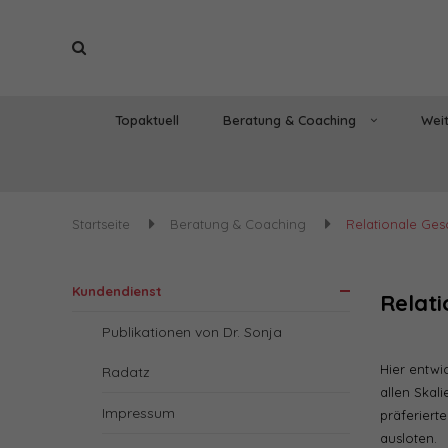
Topaktuell
Beratung & Coaching
Weit
Startseite
Beratung & Coaching
Relationale Ges
Kundendienst
Relati
Publikationen von Dr. Sonja
Hier entwi
Radatz
allen Skal
Impressum
präferiert
ausloten.