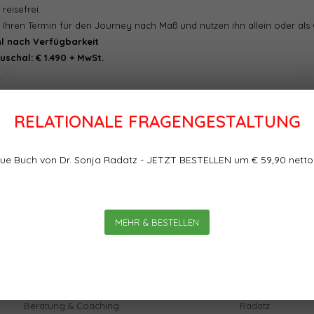
reisefrei.
 Ihren Termin für den Journey nach Maß und nutzen ihn allein oder als
l nach Verfügbarkeit
schal: € 1.490 + MwSt.
N
RELATIONALE FRAGENGESTALTUNG
ue Buch von Dr. Sonja Radatz - JETZT BESTELLEN um € 59,90 netto
MEHR & BESTELLEN
Kategorien
Kundendienst
Topaktuell
Publikationen vo
Beratung & Coaching
Radatz