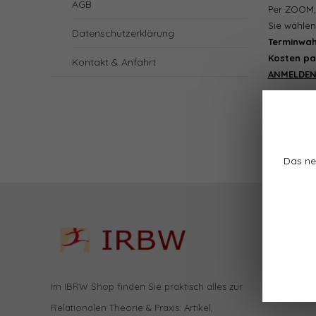
AGB
Per ZOOM, 
Sie wählen
Datenschutzerklärung
Terminwah
Kosten pau
Kontakt & Anfahrt
ANMELDE
Das ne
Im IBRW Shop finden Sie praktisch alles zur
Relationalen Theorie & Praxis: Artikel,