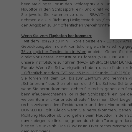
beim Meidlinger Tor in den Schlosspark ein- und direkt v
Haupttor in den Schlosspark ein- und direkt vor unsere I
Sie jeweils, Sie kommen zu uns – IRBW/Dr. Sonja Radat
nehmen die U 4 Richtung Heiligenstadt bis „Schloss Schön
den Angaben zu „Mit öffentlichen Verkehrsmitteln innerhal
Wenn Sie vom Flughafen her kommen:
- Mit dem Taxi (20-30 Min., Fixpreis bestellen – EUR 36):
Am F
Gepäckausgabe in die Ankunftshalle
gleich links schräg g
36 zu jeglicher Destination in Wien
anbietet. Geben Sie dem
direkt vor unsere Institutstüre zu fahren (VOR EINBRUCH 
unsere Institutstüre zu fahren (NACH EINBRUCH DER DUNKEL
Radatz. Wenn Sie Schwierigkeiten haben, uns zu finden, rufe
- Öffentlich mit dem CAT (ca. 45 Min.- 1 Stunde, EUR 12,50):
Sie fahren mit dem CAT bis zum Zentrum und nehmen von 
„Schönbrunn“ aus. Sie nehmen die U 4 bis Schloss Schönb
wenn Sie herauskommen, gehen Sie rechts, gehen am Schl
beim efeubewachsenen Tor in den Schlosspark ein. Sie geh
weißen Banner „Marionettentheater“ kommen. Dort biegen
rechts zwischen dem Residenzcafé und dem Marionettent
DUNKELHEIT gilt: Gleich wenn Sie herauskommen, gehen S
Richtung Haupttor ab und gehen beim Haupttor in den Sch
davor biegen sie links ab, gehen durch den Torbogen dur
biegen Sie links ab. Das IRBW ist im Erker rechts zwische
dem Torbogen).