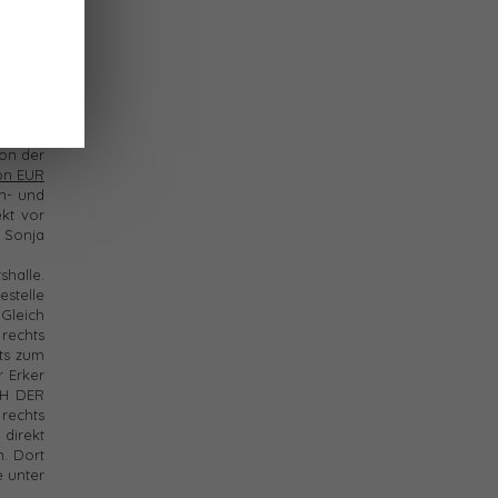
. beim
 sagen
n. Sie
 weiter
on der
von EUR
in- und
kt vor
 Sonja
halle.
stelle
Gleich
rechts
ts zum
 Erker
CH DER
rechts
direkt
. Dort
e unter