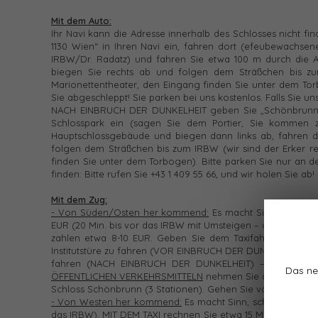
Mit dem Auto:
Ihr Navi kann die Adresse innerhalb des Schlosses nicht f
1130 Wien“ in Ihren Navi ein, fahren dort (efeubewachsen
IRBW/Dr. Radatz) und fahren Sie etwa 100 m durch die A
biegen Sie rechts ab und folgen dem Sträßchen bis z
Marionettentheater, den Eingang finden Sie unter dem Tor
Sie abgeschleppt! Sie parken bei uns kostenlos. Falls Sie uns 
NACH EINBRUCH DER DUNKELHEIT geben Sie „Schönbrunner 
Schlosspark ein (sagen Sie dem Portier, Sie kommen z
Hauptschlossgebäude und biegen dann links ab, fahren d
folgen dem Sträßchen bis zum IRBW (wir sind der Erker 
finden Sie unter dem Torbogen). Bitte parken Sie nur an de
finden: Bitte rufen Sie +43 1 409 55 66, und wir holen Sie ab!
Mit dem Zug:
- Von Süden/Osten her kommend:
Es macht Sinn, in Meidl
EUR (20 Min. bis vor das IRBW mit Umsteigen – das Taxi ma
zahlen etwa 8-10 EUR. Geben Sie dem Taxifahrer die Anwe
Institutstüre zu fahren (VOR EINBRUCH DER DUNKELHEIT) bzw.
fahren (NACH EINBRUCH DER DUNKELHEIT) – dem Portie
Das ne
ÖFFENTLICHEN VERKEHRSMITTELN
nehmen Sie die U-Bahn U 6
Schloss Schönbrunn (3 Stationen). Gehen Sie von dort zur
- Von Westen her kommend:
Es macht Sinn, schon in Hüttel
das IRBW).
MIT DEM TAXI
rechnen Sie etwa 15 Minuten (Tel. 