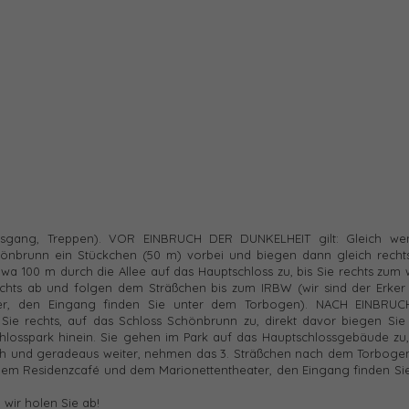
usgang, Treppen). VOR EINBRUCH DER DUNKELHEIT gilt: Gleich we
nbrunn ein Stückchen (50 m) vorbei und biegen dann gleich recht
a 100 m durch die Allee auf das Hauptschloss zu, bis Sie rechts zum
chts ab und folgen dem Sträßchen bis zum IRBW (wir sind der Erker 
er, den Eingang finden Sie unter dem Torbogen). NACH EINBRU
ie rechts, auf das Schloss Schönbrunn zu, direkt davor biegen Sie 
losspark hinein. Sie gehen im Park auf das Hauptschlossgebäude zu, 
ch und geradeaus weiter, nehmen das 3. Sträßchen nach dem Torbogen
n dem Residenzcafé und dem Marionettentheater, den Eingang finden Si
d wir holen Sie ab!