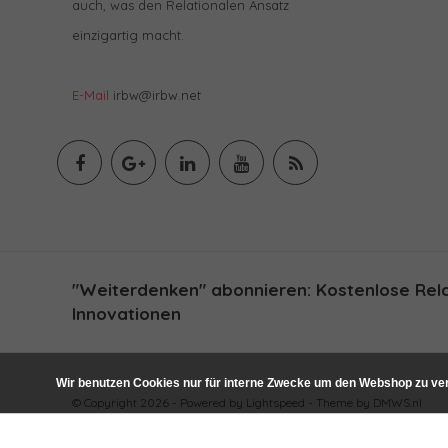
auch, was den Relationalen Ansatz
einzigartig macht.
E-Mail
irbw@irbw.net
"Weiterdenken" abonnieren: Kostenlose Relat
Innovationen
Wir benutzen Cookies nur für interne Zwecke um den Webshop zu ver
© Copyright 2026 - Powered by
Lightspeed
- Theme by
DMWS.nl