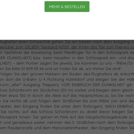
or unsere Institutstüre zu fahren (VOR EINBRUCH DER DUNKELHEIT) bzw
MEHR & BESTELLEN
nstitutstüre zu fahren (NACH EINBRUCH DER DUNKELHEIT) – dem Portier
z.
MIT ÖFFENTLICHEN VERKEHRSMITTELN
rechnen Sie etwa 20 Minute
brunn“ und nehmen Sie den „alten“ Ausgang, Treppen). und folgen Sie
b von Wien“ oben!
lughafen Wien-Schwechat gehen Sie am besten nach dem Ausgang v
egenüber zum GELBEN Taxistand 40100, der Ihnen das Taxi zum Fixpreis 
 Taxifahrer die Anweisung, beim Meidlinger Tor in den Schlosspark e
DER DUNKELHEIT) bzw. beim Haupttor in den Schlosspark ein- und dire
HEIT) – dem Portier sagen Sie jeweils, Sie kommen zu uns – IRBW/Dr.
n Sie bitte 01 409 55 66 und wir holen Sie ab, wo immer Sie sind!
Folgen Sie den grünen Markern am Boden des Flughafens ab Ankunfts
dort die U-Bahn U 4 Richtung Hütteldorf und steigen bei der Halte
runn „alter“ Ausgang, Treppen). VOR EINBRUCH DER DUNKELHEIT gilt: 
oss Schönbrunn ein Stückchen (50 m) vorbei und biegen dann gleich 
en etwa 100 m durch die Allee auf das Hauptschloss zu, bis Sie rech
 Sie rechts ab und folgen dem Sträßchen bis zum IRBW (wir sind der
heater, den Eingang finden Sie unter dem Torbogen). NACH EINBRU
ie rechts, auf das Schloss Schönbrunn zu, direkt davor biegen Sie 
losspark hinein. Sie gehen im Park auf das Hauptschlossgebäude zu, 
ch und geradeaus weiter, nehmen das 3. Sträßchen nach dem Torbogen
n dem Residenzcafé und dem Marionettentheater, den Eingang finden Si