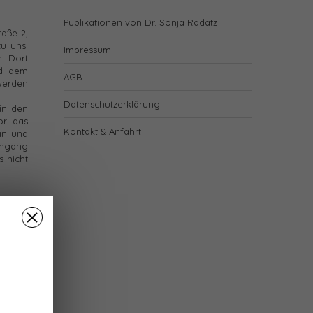
Publikationen von Dr. Sonja Radatz
raße 2,
u uns:
Impressum
. Dort
nd dem
AGB
 werden
Datenschutzerklärung
in den
or das
Kontakt & Anfahrt
in und
ingang
s nicht
 etwa 3
00) und
unsere
türe zu
tz.
MIT
10A bis
bis vor
eisung,