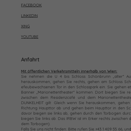
FACEBOOK
LINKEDIN
XING
YOUTUBE
Anfahrt
Mit öffentlichen Verkehrsmitteln innerhalb von Wien:
Sie nehmen die U 4 bis Schloss Schönbrunn „alter“ A
herauskommen, gehen Sie rechts, gehen am Schloss Schö
efeubewachsenen Tor in den Schlosspark ein. Sie gehen etw
Banner „Marionettentheater“ kommen. Dort biegen Sie re
zwischen dem Residenzcafé und dem Marionettentheat
DUNKELHEIT gilt: Gleich wenn Sie herauskommen, gehen S
Richtung Haupttor ab und gehen beim Haupttor in den Sch
davor biegen sie links ab, gehen durch den Torbogen dur
biegen Sie links ab. Das IRBW ist im Erker rechts zwische
dem Torbogen).
Falls Sie uns nicht finden: Bitte rufen Sie +43 1 409 55 66, un